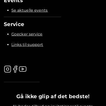
Events
Se aktuelle events
Service
Goecker service
Links til support
.............................................
Gå ikke glip af det bedste!