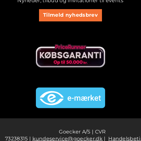
Nyheder, tilbud og invitationer til events
Tilmeld nyhedsbrev
Goecker A/S | CVR
73238315 |
kundeservice@goecker.dk
|
Handelsbeti