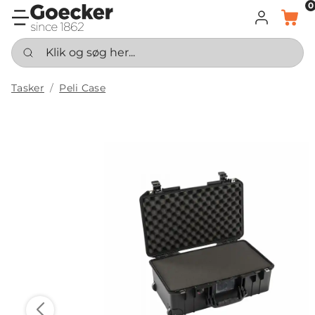
0
LOG IND
KURV
Klik og søg her...
Tasker
Peli Case