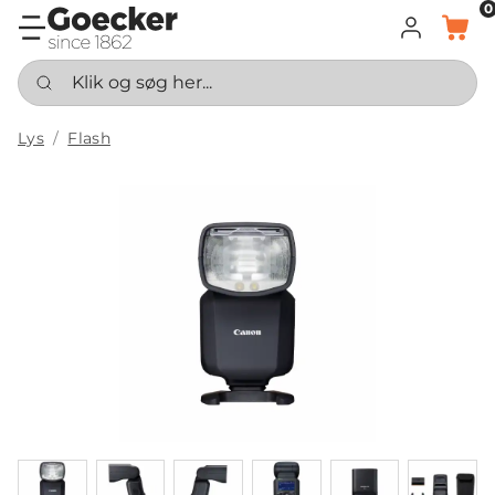
0
LOG IND
KURV
Klik og søg her...
Lys
Flash