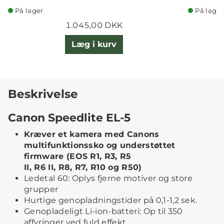
På lager
På lager
1.045,00 DKK
Læg i kurv
Beskrivelse
Canon Speedlite EL-5
Kræver et kamera med Canons
multifunktionssko og understøttet
firmware (EOS R1, R3, R5
II, R6 II, R8, R7, R10 og R50)
Ledetal 60: Oplys fjerne motiver og store
grupper
Hurtige genopladningstider på 0,1-1,2 sek.
Genopladeligt Li-ion-batteri: Op til 350
affyringer ved fuld effekt