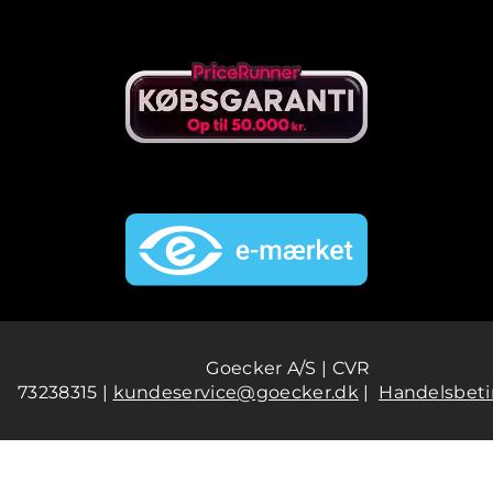
Goecker A/S | CVR
73238315 |
kundeservice@goecker.dk
|
Handelsbeti