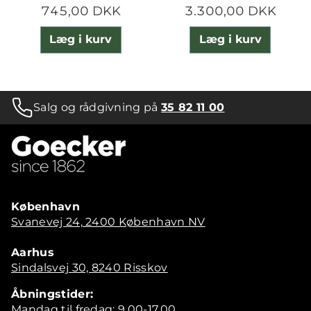
745,00 DKK
3.300,00 DKK
Læg i kurv
Læg i kurv
Salg og rådgivning på
35 82 11 00
København
Svanevej 24, 2400 København NV
Aarhus
Sindalsvej 30, 8240 Risskov
Åbningstider:
Mandag til fredag: 9.00-17.00