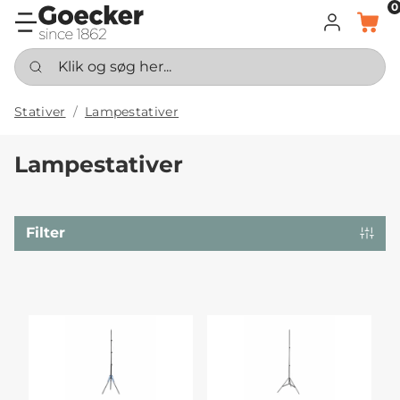
0
LOG IND
KURV
Klik og søg her...
Stativer
Lampestativer
Lampestativer
Filter