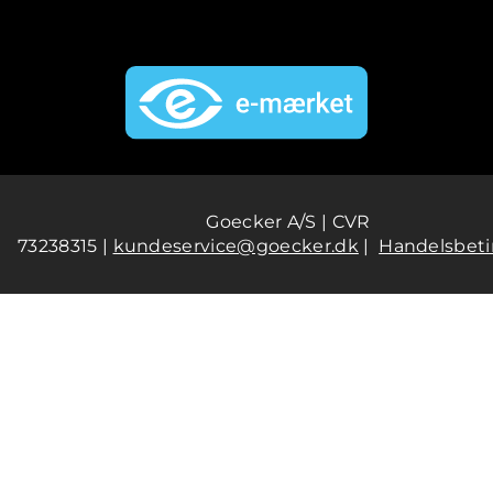
Goecker A/S | CVR
73238315 |
kundeservice@goecker.dk
|
Handelsbeti