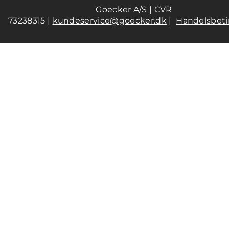
Goecker A/S | CVR
73238315 |
kundeservice@goecker.dk
|
Handelsbeti