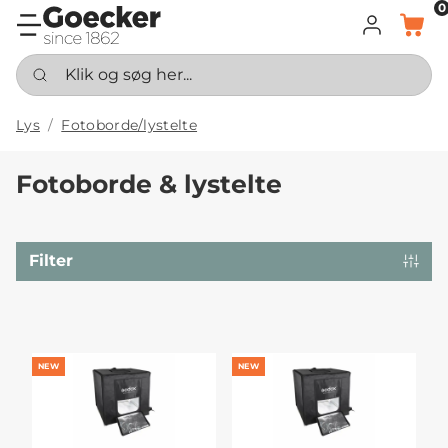
0
LOG IND
KURV
Klik og søg her...
Lys
Fotoborde/lystelte
Fotoborde & lystelte
Filter
NEW
NEW