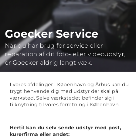
Goecker Service
Når du har brug for service eller
reparation af dit foto- eller videoudstyr,
er Goecker aldrig langt væk.
Goecker Service
I vores afdelinger i København og Århus kan du
trygt henvende dig med udstyr der skal på
værksted. Selve værkstedet befinder sig i
tilknytning til vores forretning i København.
Hertil kan du selv sende udstyr med post,
kurerfirma eller andet: