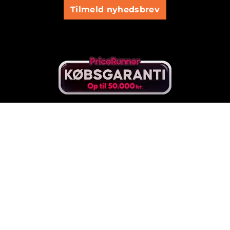
Tilmeld nyhedsbrev
Goecker A/S | CVR
73238315 |
kundeservice@goecker.dk
|
Handelsbeti