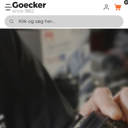
0
LOG IND
KURV
Klik og søg her...