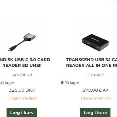
NDISK USB-C 3.0 CARD
TRANSCEND USB 3.1 C
READER SD UHSII
READER ALL IN ONE R
SAN780571
DIG111188
på lager
På lager
325,00 DKK
370,00 DKK
Sammenlign
Sammenlign
Læg i kurv
Læg i kurv