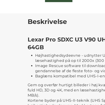
Beskrivelse
Lexar Pro SDXC U3 V90 U
64GB
Højhastighedsydeevne - udnytter UH
læsehastighed på op til 2000x (300
Image Rescue software til download
gendannelse af de fleste foto- og vi
Baglæns kompatibel med UHS-I-e
Gem og overfør hurtigt billeder i høj kva
fuld HD, 3D og 4K, med en læsehastighe
MB/s).
Kortene byder på UHS-II-teknik (UHS Spe