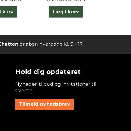
i kurv
Læg i kurv
Læg 
Chatten
er åben hverdage kl. 9 - 17
Hold dig opdateret
Nyheder, tilbud og invitationer til
events
Tilmeld nyhedsbrev