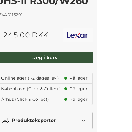
UHS-II R300/W260
EXAR115291
1.245,00 DKK
Læg i kurv
Onlinelager (1-2 dages lev.)
På lager
København (Click & Collect)
På lager
Århus (Click & Collect)
På lager
Produkteksperter