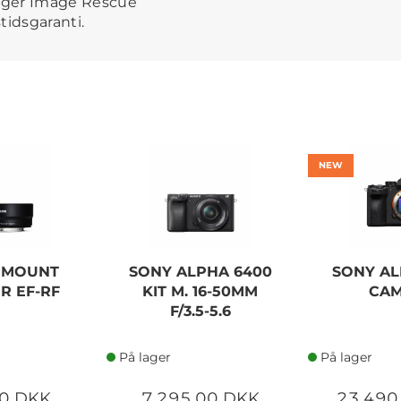
lger Image Rescue
tidsgaranti.
NEW
 MOUNT
SONY ALPHA 6400
SONY AL
R EF-RF
KIT M. 16-50MM
CA
F/3.5-5.6
På lager
På lager
0 DKK
7.295,00 DKK
23.490