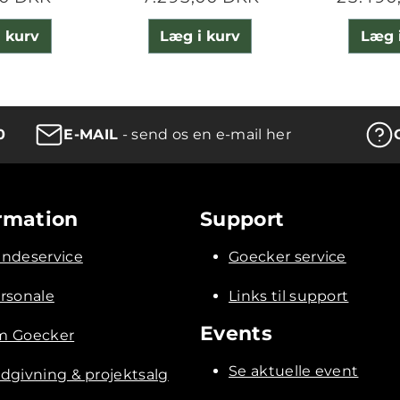
 kurv
Læg i kurv
Læg 
0
E-MAIL
- send os en e-mail her
rmation
Support
ndeservice
Goecker service
rsonale
Links til support
Events
 Goecker
Se aktuelle event
dgivning & projektsalg