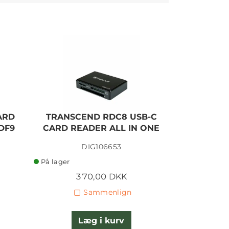
ARD
TRANSCEND RDC8 USB-C
PELI 09
DF9
CARD READER ALL IN ONE
CAR
DIG106653
På lager
På lager
370,00 DKK
4
Sammenlign
Læg i kurv
L