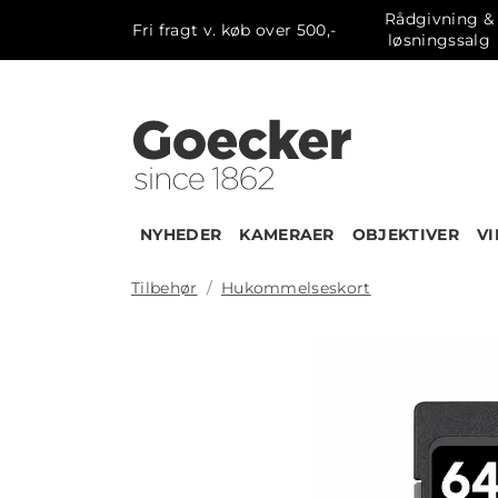
Rådgivning &
Fri fragt v. køb over 500,-
løsningssalg
NYHEDER
KAMERAER
OBJEKTIVER
V
Tilbehør
Hukommelseskort