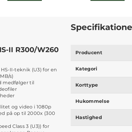
Specifikatione
HS-II R300/W260
Producent
Kategori
S-II-teknik (U3) for en
 MB/s)
 medfølger til
Korttype
deofiler
nheder
Hukommelse
litet og video i 1080p
d på op til 2000x (300
Hastighed
ed Class 3 (U3)) for