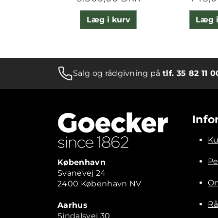
Læg i kurv
Læg i
Salg og rådgivning på
tlf. 35 82 11 0
Info
Ku
Pe
København
Svanevej 24
Om
2400 København NV
Rå
Aarhus
Sindalsvej 30