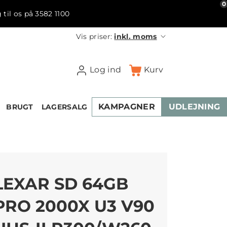
0
 til os på 3582 1100
Vis priser:
inkl. moms
Log ind
Kurv
KAMPAGNER
UDLEJNING
BRUGT
LAGERSALG
LEXAR SD 64GB
PRO 2000X U3 V90