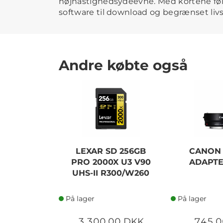
højhastighedsydeevne. Med kortene fø
software til download og begrænset livs
Andre købte også
LEXAR SD 256GB
CANON
PRO 2000X U3 V90
ADAPTE
UHS-II R300/W260
På lager
På lager
3.300,00 DKK
745,0