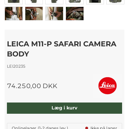
LEICA M11-P SAFARI CAMERA
BODY
LEI20235
74.250,00 DKK
Læg i kurv
Onlinelager (1-2 dages lev.)
Ikke på lager