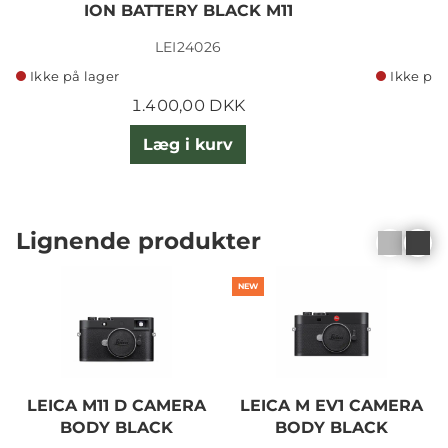
ION BATTERY BLACK M11
LEI24026
Ikke på lager
Ikke på 
1.400,00 DKK
Læg i kurv
Lignende produkter
NEW
LEICA M11 D CAMERA
LEICA M EV1 CAMERA
BODY BLACK
BODY BLACK