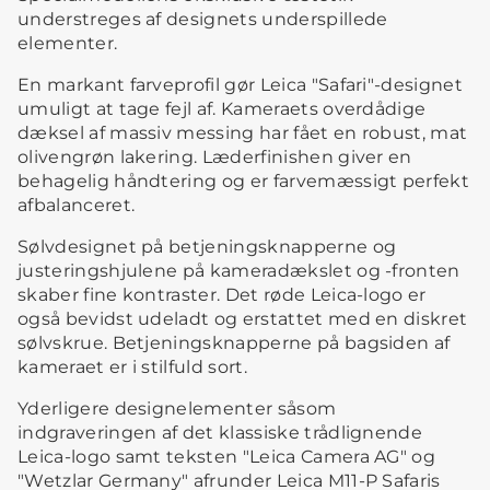
understreges af designets underspillede
elementer.
En markant farveprofil gør Leica "Safari"-designet
umuligt at tage fejl af. Kameraets overdådige
dæksel af massiv messing har fået en robust, mat
olivengrøn lakering. Læderfinishen giver en
behagelig håndtering og er farvemæssigt perfekt
afbalanceret.
Sølvdesignet på betjeningsknapperne og
justeringshjulene på kameradækslet og -fronten
skaber fine kontraster. Det røde Leica-logo er
også bevidst udeladt og erstattet med en diskret
sølvskrue. Betjeningsknapperne på bagsiden af
kameraet er i stilfuld sort.
Yderligere designelementer såsom
indgraveringen af det klassiske trådlignende
Leica-logo samt teksten "Leica Camera AG" og
"Wetzlar Germany" afrunder Leica M11-P Safaris