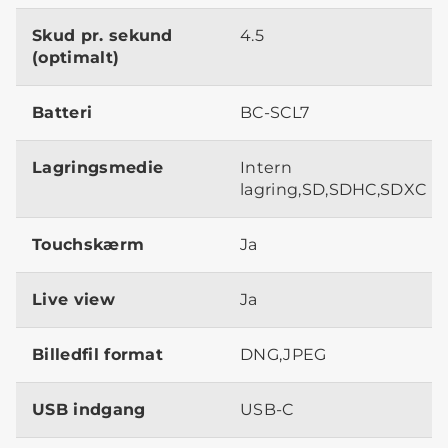
Skud pr. sekund
4.5
(optimalt)
Batteri
BC-SCL7
Lagringsmedie
Intern
lagring,SD,SDHC,SDXC
Touchskærm
Ja
Live view
Ja
Billedfil format
DNG,JPEG
USB indgang
USB-C