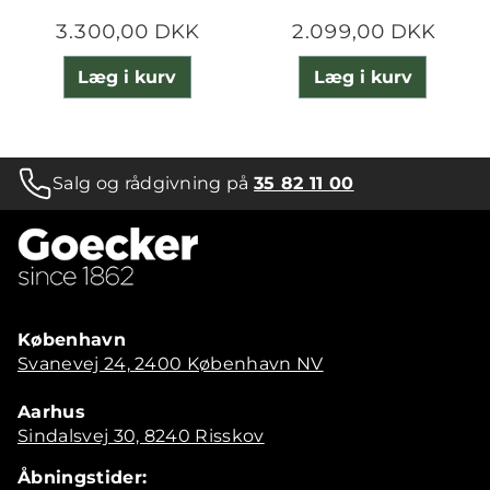
3.300,00 DKK
2.099,00 DKK
Læg i kurv
Læg i kurv
Salg og rådgivning på
35 82 11 00
København
Svanevej 24, 2400 København NV
Aarhus
Sindalsvej 30, 8240 Risskov
Åbningstider: