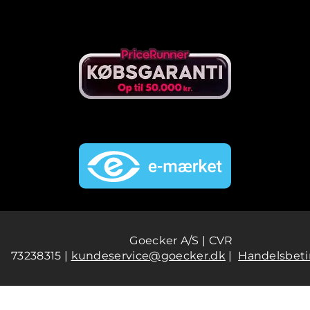
Goecker A/S | CVR
73238315 |
kundeservice@goecker.dk
|
Handelsbeti