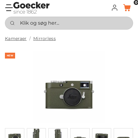
0
LOG IND
KURV
Klik og søg her...
Kameraer
Mirrorless
NEW