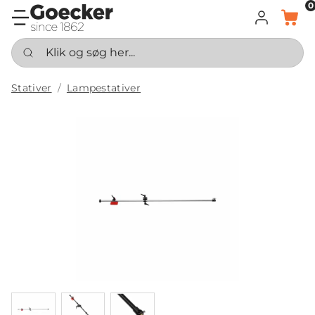
0
LOG IND
KURV
Klik og søg her...
Stativer
Lampestativer