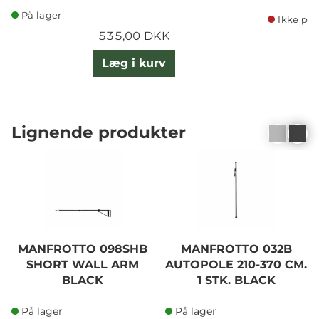
På lager
Ikke på 
535,00 DKK
Læg i kurv
Lignende produkter
MANFROTTO 098SHB
MANFROTTO 032B
SHORT WALL ARM
AUTOPOLE 210-370 CM.
BLACK
1 STK. BLACK
På lager
På lager