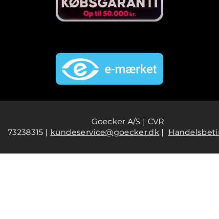
Goecker A/S | CVR
73238315 |
kundeservice@goecker.dk
|
Handelsbeti