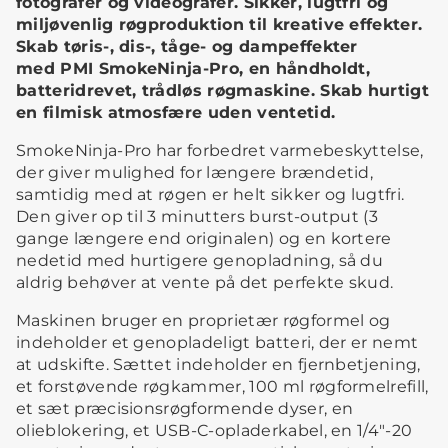
fotografer og videografer. Sikker, lugtfri og
miljøvenlig røgproduktion til kreative effekter.
Skab tøris-, dis-, tåge- og dampeffekter
med PMI SmokeNinja-Pro, en håndholdt,
batteridrevet, trådløs røgmaskine. Skab hurtigt
en filmisk atmosfære uden ventetid.
SmokeNinja-Pro har forbedret varmebeskyttelse,
der giver mulighed for længere brændetid,
samtidig med at røgen er helt sikker og lugtfri.
Den giver op til 3 minutters burst-output (3
gange længere end originalen) og en kortere
nedetid med hurtigere genopladning, så du
aldrig behøver at vente på det perfekte skud.
Maskinen bruger en proprietær røgformel og
indeholder et genopladeligt batteri, der er nemt
at udskifte. Sættet indeholder en fjernbetjening,
et forstøvende røgkammer, 100 ml røgformelrefill,
et sæt præcisionsrøgformende dyser, en
olieblokering, et USB-C-opladerkabel, en 1/4"-20