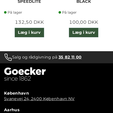
SPEEDLITE
BLACK
På lager
På lager
132,50 DKK
100,00 DKK
Læg i kurv
Læg i kurv
Salg og rådgivning på
35 82 11 00
København
Svanevej 24, 2400 København NV
Aarhus