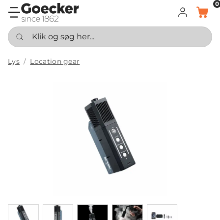
0
LOG IND
KURV
Klik og søg her...
Lys
Location gear