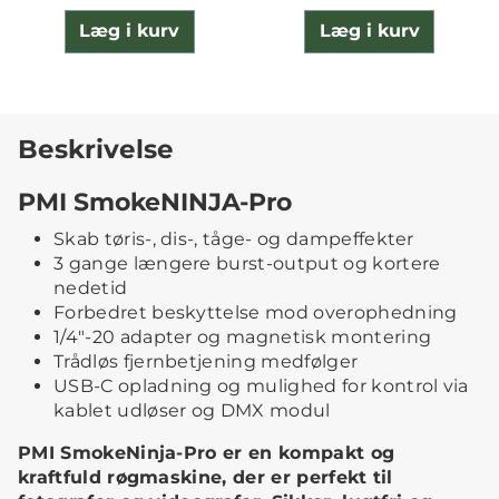
Læg i kurv
Læg i kurv
Beskrivelse
PMI SmokeNINJA-Pro
Skab tøris-, dis-, tåge- og dampeffekter
3 gange længere burst-output og kortere
nedetid
Forbedret beskyttelse mod overophedning
1/4"-20 adapter og magnetisk montering
Trådløs fjernbetjening medfølger
USB-C opladning og mulighed for kontrol via
kablet udløser og DMX modul
PMI SmokeNinja-Pro er en kompakt og
kraftfuld røgmaskine, der er perfekt til