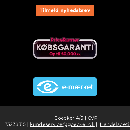
Tilmeld nyhedsbrev
Goecker A/S | CVR
73238315 |
kundeservice@goecker.dk
|
Handelsbeti