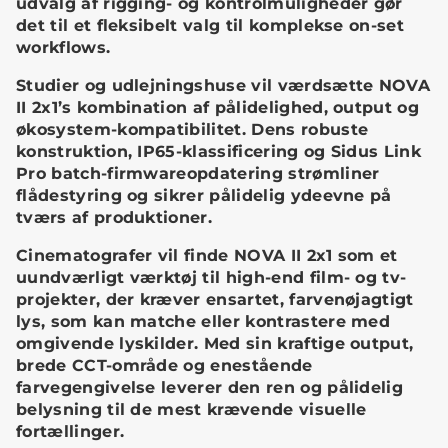
udvalg af rigging- og kontrolmuligheder gør
det til et fleksibelt valg til komplekse on-set
workflows.
Studier og udlejningshuse vil værdsætte NOVA
II 2x1’s kombination af pålidelighed, output og
økosystem-kompatibilitet. Dens robuste
konstruktion, IP65-klassificering og Sidus Link
Pro batch-firmwareopdatering strømliner
flådestyring og sikrer pålidelig ydeevne på
tværs af produktioner.
Cinematografer vil finde NOVA II 2x1 som et
uundværligt værktøj til high-end film- og tv-
projekter, der kræver ensartet, farvenøjagtigt
lys, som kan matche eller kontrastere med
omgivende lyskilder. Med sin kraftige output,
brede CCT-område og enestående
farvegengivelse leverer den ren og pålidelig
belysning til de mest krævende visuelle
fortællinger.