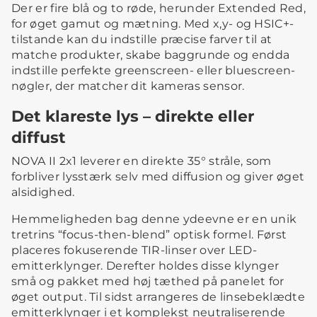
Der er fire blå og to røde, herunder Extended Red,
for øget gamut og mætning. Med x,y- og HSIC+-
tilstande kan du indstille præcise farver til at
matche produkter, skabe baggrunde og endda
indstille perfekte greenscreen- eller bluescreen-
nøgler, der matcher dit kameras sensor.
Det klareste lys – direkte eller
diffust
NOVA II 2x1 leverer en direkte 35° stråle, som
forbliver lysstærk selv med diffusion og giver øget
alsidighed.
Hemmeligheden bag denne ydeevne er en unik
tretrins “focus-then-blend” optisk formel. Først
placeres fokuserende TIR-linser over LED-
emitterklynger. Derefter holdes disse klynger
små og pakket med høj tæthed på panelet for
øget output. Til sidst arrangeres de linsebeklædte
emitterklynger i et komplekst neutraliserende