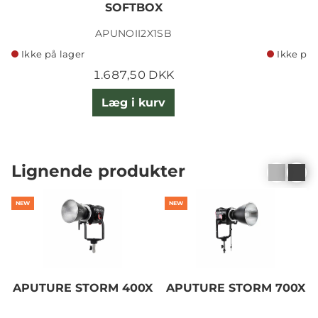
SOFTBOX
APUNOII2X1SB
Ikke på lager
Ikke på 
1.687,50 DKK
Læg i kurv
Lignende produkter
NEW
NEW
APUTURE STORM 400X
APUTURE STORM 700X