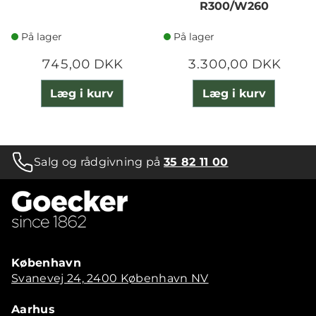
R300/W260
På lager
På lager
745,00 DKK
3.300,00 DKK
Læg i kurv
Læg i kurv
Salg og rådgivning på
35 82 11 00
København
Svanevej 24, 2400 København NV
Aarhus