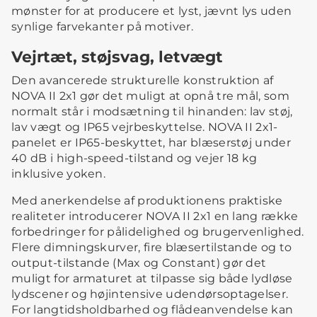
mønster for at producere et lyst, jævnt lys uden
synlige farvekanter på motiver.
Vejrtæt, støjsvag, letvægt
Den avancerede strukturelle konstruktion af
NOVA II 2x1 gør det muligt at opnå tre mål, som
normalt står i modsætning til hinanden: lav støj,
lav vægt og IP65 vejrbeskyttelse. NOVA II 2x1-
panelet er IP65-beskyttet, har blæserstøj under
40 dB i high-speed-tilstand og vejer 18 kg
inklusive yoken.
Med anerkendelse af produktionens praktiske
realiteter introducerer NOVA II 2x1 en lang række
forbedringer for pålidelighed og brugervenlighed.
Flere dimningskurver, fire blæsertilstande og to
output-tilstande (Max og Constant) gør det
muligt for armaturet at tilpasse sig både lydløse
lydscener og højintensive udendørsoptagelser.
For langtidsholdbarhed og flådeanvendelse kan