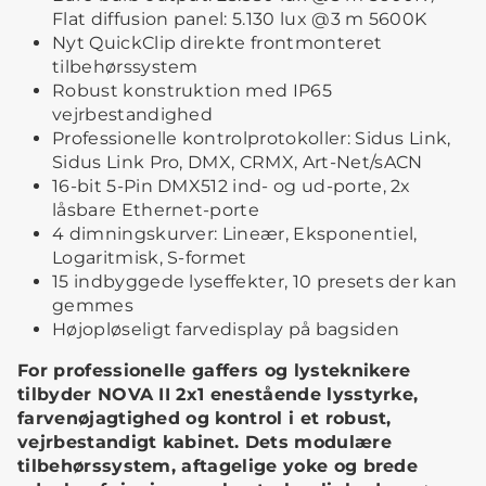
Flat diffusion panel: 5.130 lux @3 m 5600K
Nyt QuickClip direkte frontmonteret
tilbehørssystem
Robust konstruktion med IP65
vejrbestandighed
Professionelle kontrolprotokoller: Sidus Link,
Sidus Link Pro, DMX, CRMX, Art-Net/sACN
16-bit 5-Pin DMX512 ind- og ud-porte, 2x
låsbare Ethernet-porte
4 dimningskurver: Lineær, Eksponentiel,
Logaritmisk, S-formet
15 indbyggede lyseffekter, 10 presets der kan
gemmes
Højopløseligt farvedisplay på bagsiden
For professionelle gaffers og lys­teknikere
tilbyder NOVA II 2x1 enestående lysstyrke,
farvenøjagtighed og kontrol i et robust,
vejrbestandigt kabinet. Dets modulære
tilbehørssystem, aftagelige yoke og brede