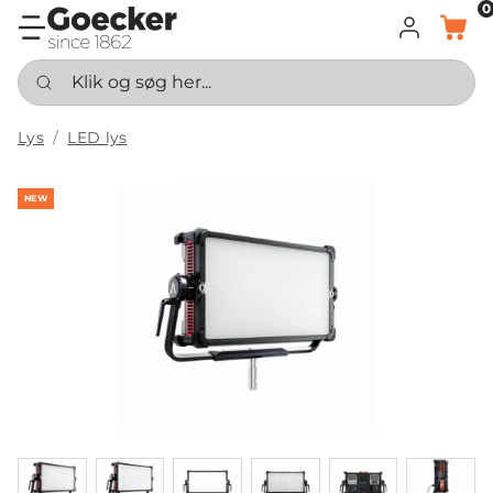
0
LOG IND
KURV
Klik og søg her...
Lys
LED lys
NEW