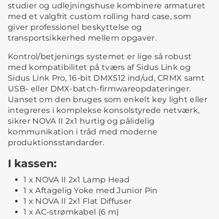
studier og udlejningshuse kombinere armaturet
med et valgfrit custom rolling hard case, som
giver professionel beskyttelse og
transportsikkerhed mellem opgaver.
Kontrol/betjenings systemet er lige så robust
med kompatibilitet på tværs af Sidus Link og
Sidus Link Pro, 16-bit DMX512 ind/ud, CRMX samt
USB- eller DMX-batch-firmwareopdateringer.
Uanset om den bruges som enkelt key light eller
integreres i komplekse konsolstyrede netværk,
sikrer NOVA II 2x1 hurtig og pålidelig
kommunikation i tråd med moderne
produktionsstandarder.
I kassen:
1 x NOVA II 2x1 Lamp Head
1 x Aftagelig Yoke med Junior Pin
1 x NOVA II 2x1 Flat Diffuser
1 x AC-strømkabel (6 m)