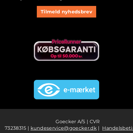
Tilmeld nyhedsbrev
Goecker A/S | CVR
73238315 |
kundeservice@goecker.dk
|
Handelsbeti