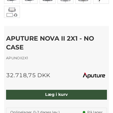
APUTURE NOVA II 2X1 - NO
CASE
APUNOII2X1
32.718,75 DKK
Læg i kurv
Onlinelager (1-2 dages lev.)
På lager