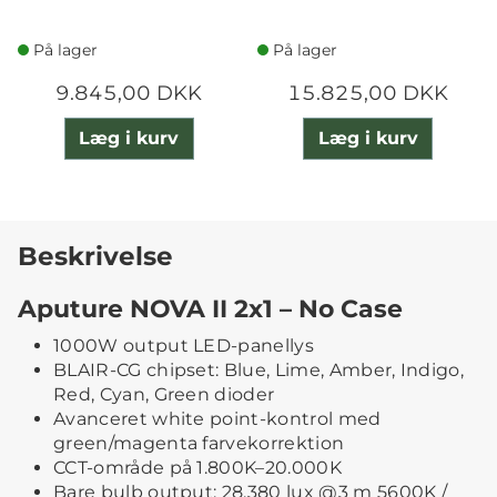
På lager
På lager
9.845,00 DKK
15.825,00 DKK
Læg i kurv
Læg i kurv
Beskrivelse
Aputure NOVA II 2x1 – No Case
1000W output LED-panellys
BLAIR-CG chipset: Blue, Lime, Amber, Indigo,
Red, Cyan, Green dioder
Avanceret white point-kontrol med
green/magenta farvekorrektion
CCT-område på 1.800K–20.000K
Bare bulb output: 28.380 lux @3 m 5600K /