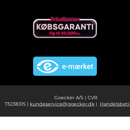
Goecker A/S | CVR
73238315 |
kundeservice@goecker.dk
|
Handelsbeti