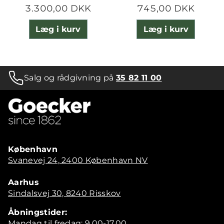
3.300,00 DKK
745,00 DKK
Læg i kurv
Læg i kurv
Salg og rådgivning på
35 82 11 00
København
Svanevej 24, 2400 København NV
Aarhus
Sindalsvej 30, 8240 Risskov
Åbningstider:
Mandag til fredag: 9.00-17.00