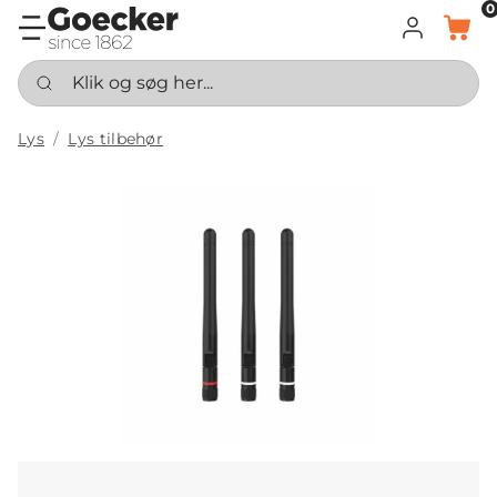
0
LOG IND
KURV
Klik og søg her...
Lys
Lys tilbehør