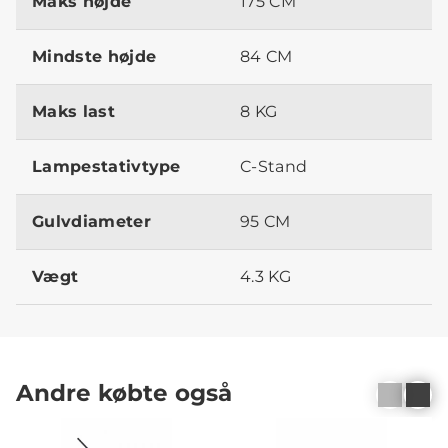
Maks højde
175 CM
Mindste højde
84 CM
Maks last
8 KG
Lampestativtype
C-Stand
Gulvdiameter
95 CM
Vægt
4.3 KG
Andre købte også