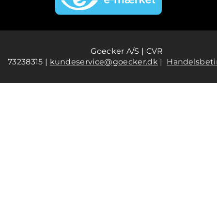
Goecker A/S | CVR
73238315 |
kundeservice@goecker.dk
|
Handelsbeti