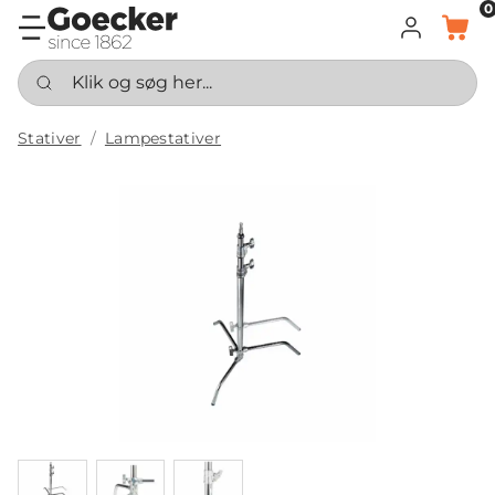
0
LOG IND
KURV
Klik og søg her...
Stativer
Lampestativer