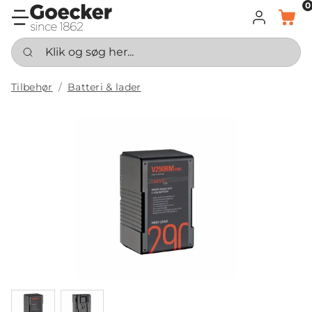
0
LOG IND
KURV
Klik og søg her...
Tilbehør
Batteri & lader