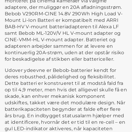
monteret på cinema kameraer via valgfrie
adaptere, der muliggør en 20A afladningsstrøm.
Bebob V290RM-CINE 14.8V 290Wh High Load V-
Mount Li-Ion Batteri er kompatibelt med ARRI
BAB-HV V-mount batteriadapteren til Alexa LF
samt Bebob ML-120V/V HL V-mount adapter og
CINE-VMM-HL V-mount adapter. Batteriet og
adapteren arbejder sammen for at levere en
kontinuerlig 20A-strøm, uden at der opstår risiko
for beskadigelse af stikben eller battericeller.
Udover ydeevne er Bebob-batterier kendt for
deres robusthed, pålidelighed og fleksibilitet.
Dette batteri er konstrueret til at modstå fald fra
op til 4,9 meter, men hvis det alligevel skulle få en
skade, kan enhver mekanisk komponent
udskiftes, takket være det modulære design. Når
batterikapaciteten begynder at falde efter flere
års brug. En indbygget statusalarm hjælper med
at identificere, hvornår det er tid til en re-cell – en
gul LED-indikator aktiveres, når kapaciteten