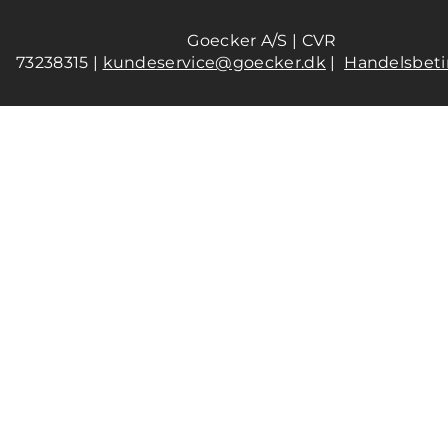
Goecker A/S | CVR
73238315 |
kundeservice@goecker.dk
|
Handelsbeti