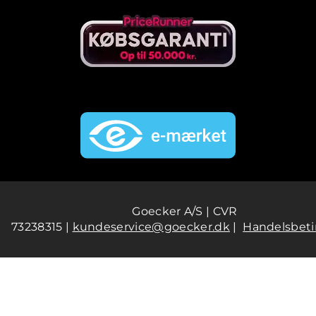
Goecker A/S | CVR
73238315 |
kundeservice@goecker.dk
|
Handelsbeti