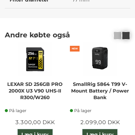
Andre købte også
NEW
LEXAR SD 256GB PRO
SmallRig 5864 T99 V-
2000X U3 V90 UHS-II
Mount Battery / Power
R300/W260
Bank
På lager
På lager
3.300,00 DKK
2.099,00 DKK
Læg i kurv
Læg i kurv