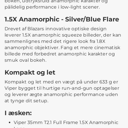
bokeh, udtryksfuld anamorphic karakter og
pålidelig performance i low-light scener.
1.5X Anamorphic - Silver/Blue Flare
Drevet af Blazars innovative optiske design
leverer 1.5X anamorphic squeeze billeder, der kan
sammenlignes med det rigere look fra 1.8X
anamorphic objektiver. Fang et mere cinematisk
billede med forbedret anamorphic karakter og
smuk oval bokeh.
Kompakt og let
Kompakt og let med en vægt på under 633 g er
Viper bygget til hurtige run-and-gun optagelser
og leverer ægte anamorphic performance uden
at tynge dit setup.
I æsken:
Viper 35mm T2.1 Full Frame 1.5X Anamorphic