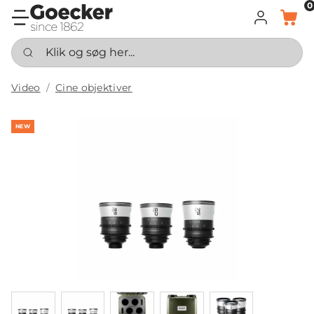
0
LOG IND
KURV
Klik og søg her...
Video
Cine objektiver
NEW