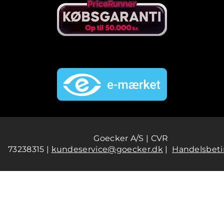
Goecker A/S | CVR
73238315 |
kundeservice@goecker.dk
|
Handelsbeti