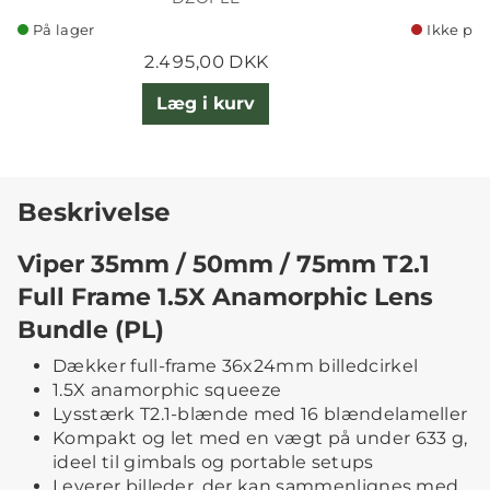
På lager
Ikke på 
2.495,00 DKK
Læg i kurv
Beskrivelse
Viper 35mm / 50mm / 75mm T2.1
Full Frame 1.5X Anamorphic Lens
Bundle (PL)
Dækker full-frame 36x24mm billedcirkel
1.5X anamorphic squeeze
Lysstærk T2.1-blænde med 16 blændelameller
Kompakt og let med en vægt på under 633 g,
ideel til gimbals og portable setups
Leverer billeder, der kan sammenlignes med