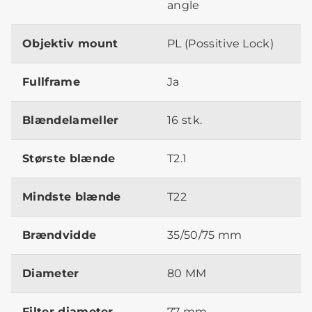
angle
Objektiv mount
PL (Possitive Lock)
Fullframe
Ja
Blændelameller
16 stk.
Største blænde
T2.1
Mindste blænde
T22
Brændvidde
35/50/75 mm
Diameter
80 MM
Filter diameter
77 mm