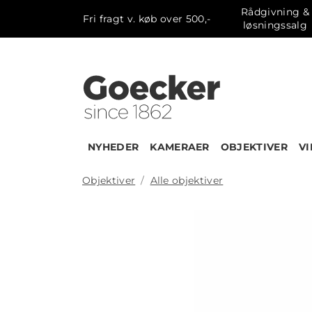
Rådgivning &
Fri fragt v. køb over 500,-
løsningssalg
NYHEDER
KAMERAER
OBJEKTIVER
V
Objektiver
Alle objektiver