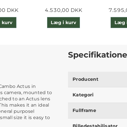
00 DKK
4.530,00 DKK
7.595
 kurv
Læg i kurv
Læg 
Specifikatione
Producent
 Cambo Actus in
ss camera, mounted to
Kategori
ached to an Actus lens
This makes it an ideal
Fullframe
eneral purposel
all size it is easy to
Billedestabilisator