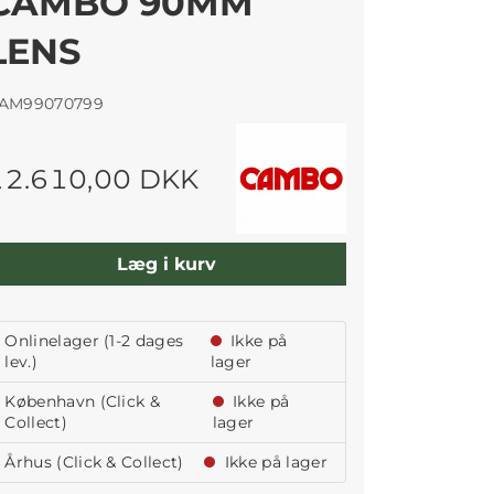
CAMBO 90MM
LENS
AM99070799
12.610,00 DKK
Læg i kurv
Onlinelager (1-2 dages
Ikke på
lev.)
lager
København (Click &
Ikke på
Collect)
lager
Århus (Click & Collect)
Ikke på lager