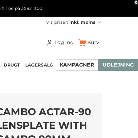
0
 til os på 3582 1100
Vis priser:
inkl. moms
Log ind
Kurv
KAMPAGNER
UDLEJNING
BRUGT
LAGERSALG
CAMBO ACTAR-90
LENSPLATE WITH