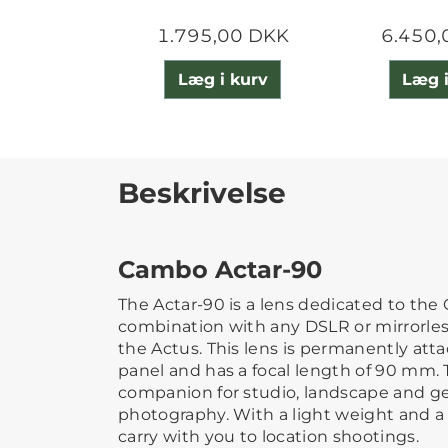
1.795,00 DKK
6.450,
Læg i kurv
Læg i
Beskrivelse
Cambo Actar-90
The Actar-90 is a lens dedicated to the
combination with any DSLR or mirrorle
the Actus. This lens is permanently att
panel and has a focal length of 90 mm. 
companion for studio, landscape and g
photography. With a light weight and a sm
carry with you to location shootings.