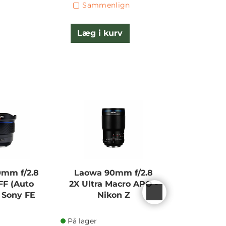
Sammenlign
Læg i kurv
L
0mm f/2.8
Laowa 90mm f/2.8
Laowa 6
FF (Auto
2X Ultra Macro APO -
2X Ultra M
- Sony FE
Nikon Z
På lager
På lager