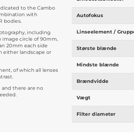
dedicated to the Cambo
 combination with
Autofokus
R bodies.
Linseelement / Grupp
hotography, including
ve image circle of 90mm,
than 20mm each side
Største blænde
n either landscape or
Mindste blænde
ment, of which all lenses
trast.
Brændvidde
l and there are no
needed.
Vægt
Filter diameter