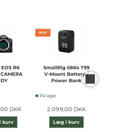
NEW
NEW
 EOS R6
SmallRig 5864 T99
SONY AL
I CAMERA
V-Mount Battery /
CA
ODY
Power Bank
På lager
På lager
,00 DKK
2.099,00 DKK
23.490
i kurv
Læg i kurv
Læg 