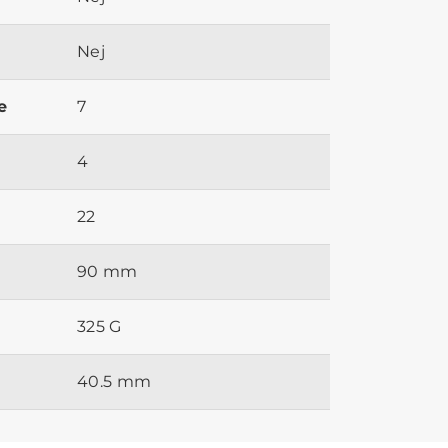
Nej
e
7
4
22
90 mm
325 G
40.5 mm