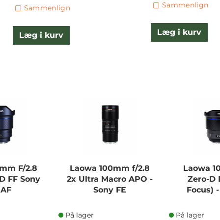
Sammenlign
Sammenlign
Læg i kurv
Læg i kurv
mm F/2.8
Laowa 100mm f/2.8
Laowa 1
-D FF Sony
2x Ultra Macro APO -
Zero-D 
 AF
Sony FE
Focus) 
På lager
På lager