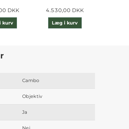
,00 DKK
4.530,00 DKK
3.505
i kurv
Læg i kurv
Læg 
r
Cambo
Objektiv
Ja
Nej