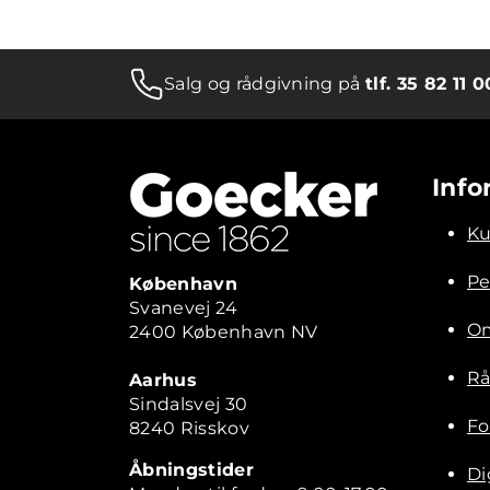
Salg og rådgivning på
tlf. 35 82 11 0
Info
Ku
Pe
København
Svanevej 24
Om
2400 København NV
Rå
Aarhus
Sindalsvej 30
Fo
8240 Risskov
Åbningstider
Di