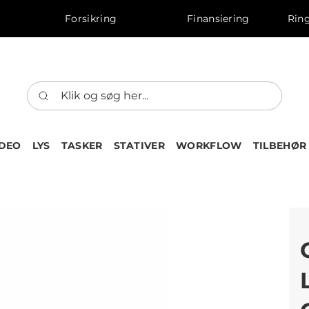
Forsikring
Finansiering
Ring
IDEO
LYS
TASKER
STATIVER
WORKFLOW
TILBEHØR