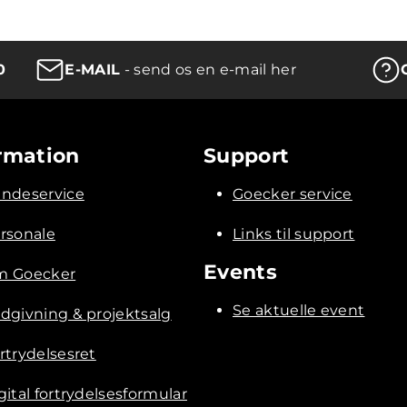
0
E-MAIL
- send os en e-mail her
rmation
Support
ndeservice
Goecker service
rsonale
Links til support
Events
 Goecker
Se aktuelle event
dgivning & projektsalg
rtrydelsesret
gital fortrydelsesformular