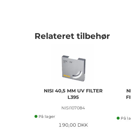
Relateret tilbehør
NISI 40,5 MM UV FILTER
N
L395
F
NISI107084
På lager
På l
190,00 DKK