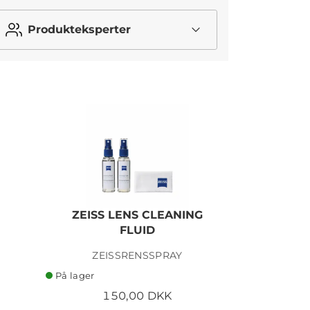
Produkteksperter
ZEISS LENS CLEANING
ZEISS LE
FLUID
ZEISSRENSSPRAY
ZE
På lager
På lager
150,00 DKK
4