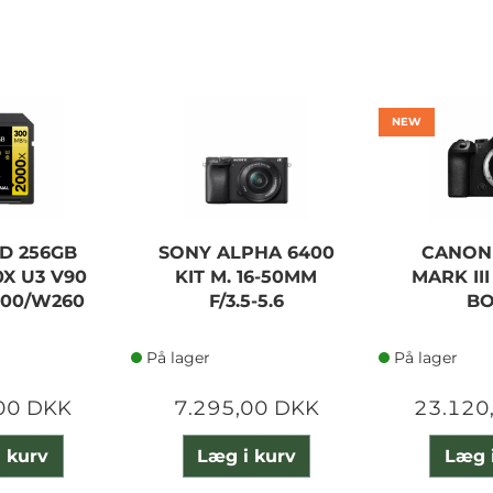
NEW
D 256GB
SONY ALPHA 6400
CANON
X U3 V90
KIT M. 16-50MM
MARK II
300/W260
F/3.5-5.6
B
På lager
På lager
00 DKK
7.295,00 DKK
23.120
 kurv
Læg i kurv
Læg 