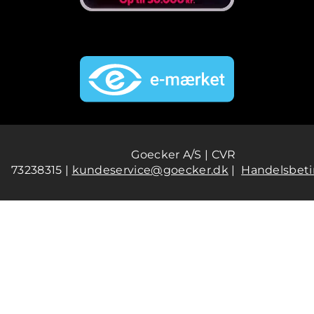
Goecker A/S | CVR
73238315 |
kundeservice@goecker.dk
|
Handelsbeti