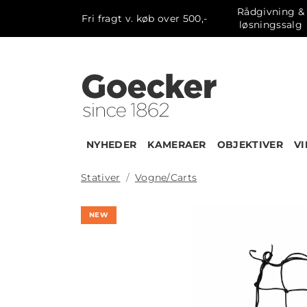
Rådgivning &
Fri fragt v. køb over 500,-
løsningssalg
NYHEDER
KAMERAER
OBJEKTIVER
V
Stativer
Vogne/Carts
NEW