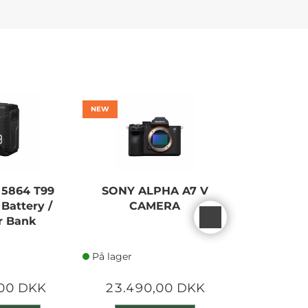
NEW
NEW
 5864 T99
SONY ALPHA A7 V
CANON
Battery /
CAMERA
MARK II
r Bank
B
På lager
På lager
,00 DKK
23.490,00 DKK
23.120