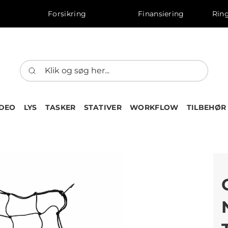
Forsikring
Finansiering
Ring
IDEO
LYS
TASKER
STATIVER
WORKFLOW
TILBEHØR