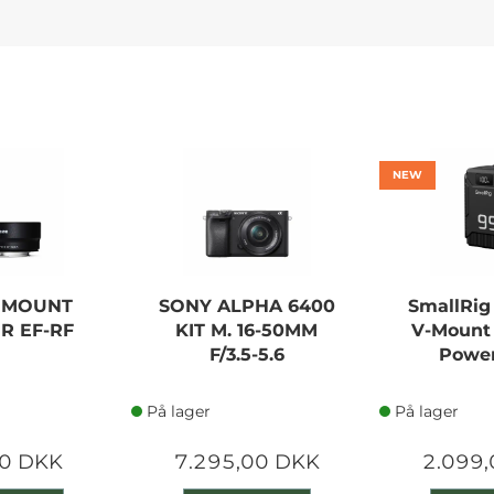
NEW
 MOUNT
SONY ALPHA 6400
SmallRig
R EF-RF
KIT M. 16-50MM
V-Mount 
F/3.5-5.6
Powe
På lager
På lager
0 DKK
7.295,00 DKK
2.099