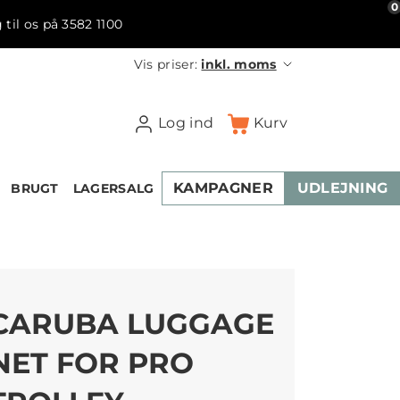
0
 til os på 3582 1100
Vis priser:
inkl. moms
Log ind
Kurv
KAMPAGNER
UDLEJNING
BRUGT
LAGERSALG
CARUBA LUGGAGE
NET FOR PRO