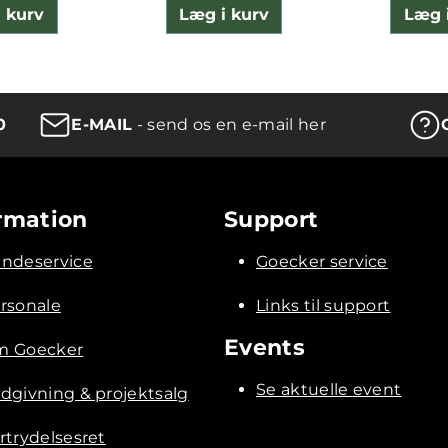
 kurv
Læg i kurv
Læg 
0
E-MAIL
- send os en e-mail her
rmation
Support
ndeservice
Goecker service
rsonale
Links til support
Events
 Goecker
Se aktuelle event
dgivning & projektsalg
rtrydelsesret