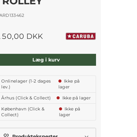
TROLLEY
ARD133462
150,00 DKK
Læg i kurv
Onlinelager (1-2 dages
Ikke på
lev.)
lager
Århus (Click & Collect)
Ikke på lager
København (Click &
Ikke på
Collect)
lager
Produkteksperter