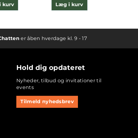
i kurv
Læg i kurv
Læg 
Chatten
er åben hverdage kl. 9 - 17
Hold dig opdateret
Nyheder, tilbud og invitationer til
events
Tilmeld nyhedsbrev