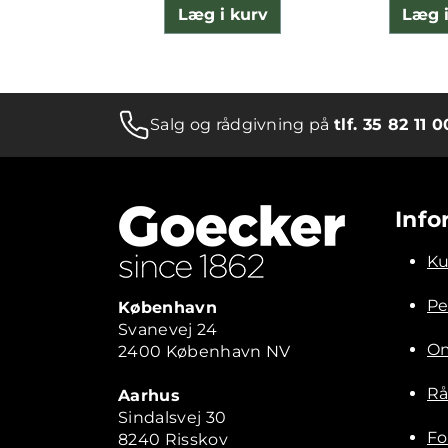
Læg i kurv
Læg i
Salg og rådgivning på
tlf. 35 82 11 0
Info
Ku
Pe
København
Svanevej 24
Om
2400 København NV
Rå
Aarhus
Sindalsvej 30
Fo
8240 Risskov