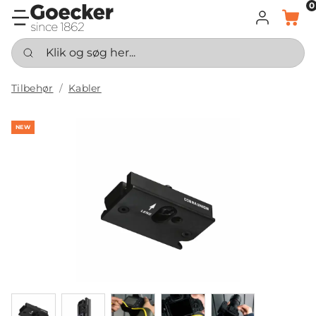
0
LOG IND
KURV
Klik og søg her...
Tilbehør
Kabler
NEW