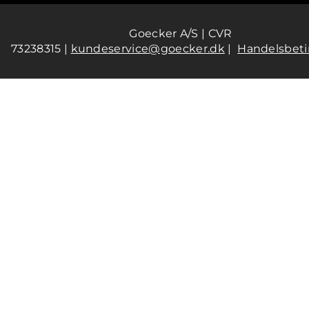
Goecker A/S | CVR
73238315 |
kundeservice@goecker.dk
|
Handelsbeti