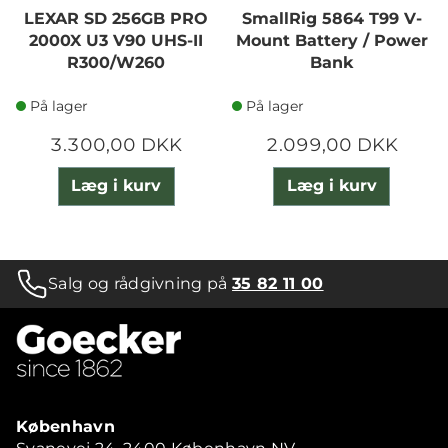
LEXAR SD 256GB PRO
SmallRig 5864 T99 V-
2000X U3 V90 UHS-II
Mount Battery / Power
R300/W260
Bank
På lager
På lager
3.300,00 DKK
2.099,00 DKK
Læg i kurv
Læg i kurv
Salg og rådgivning på
35 82 11 00
København