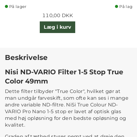
På lager
På lager
110,00 DKK
Læg i kurv
Beskrivelse
Nisi ND-VARIO Filter 1-5 Stop True
Color 49mm
Dette filter tilbyder "True Color", hvilket gør at
man undgår farveskift, som ofte kan ses i mange
andre variable ND-filtre. NiSi True Colour ND-
VARIO Pro Nano 1-5 stop er lavet af optisk glas
med høj opløsning for den bedste opløsning og
kvalitet.
Graden af ​​tæthed styres nemt ved at dreje den