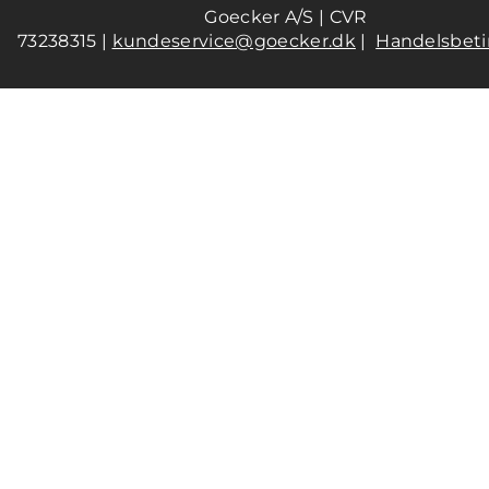
Goecker A/S | CVR
73238315 |
kundeservice@goecker.dk
|
Handelsbeti