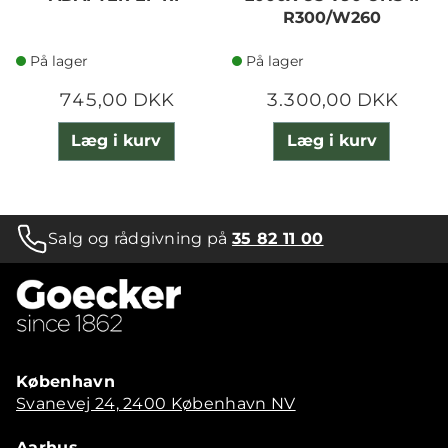
R300/W260
På lager
På lager
745,00 DKK
3.300,00 DKK
Læg i kurv
Læg i kurv
Salg og rådgivning på
35 82 11 00
København
Svanevej 24, 2400 København NV
Aarhus