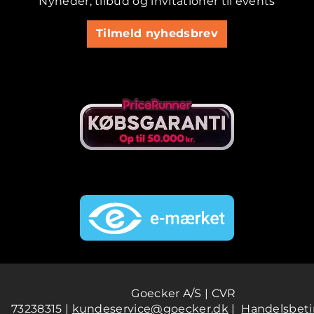
Nyheder, tilbud og invitationer til events
Tilmeld nyhedsbrev
Goecker A/S | CVR
73238315 |
kundeservice@goecker.dk
|
Handelsbeti