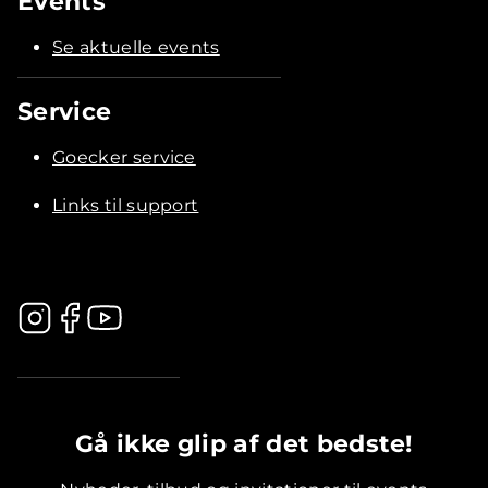
Events
Se aktuelle events
Service
Goecker service
Links til support
.............................................
Gå ikke glip af det bedste!