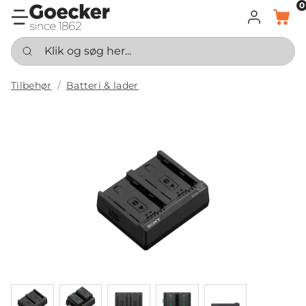
0
LOG IND
KURV
Klik og søg her...
Tilbehør
Batteri & lader