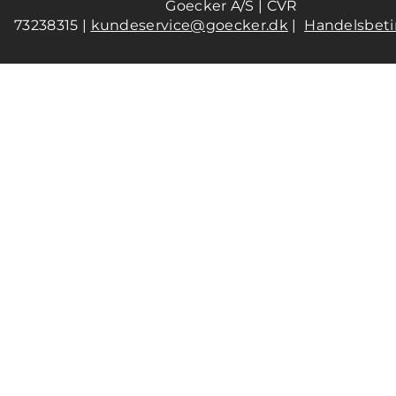
Goecker A/S | CVR
73238315 |
kundeservice@goecker.dk
|
Handelsbeti