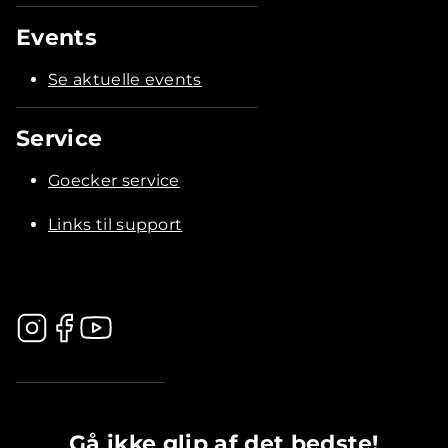
Events
Se aktuelle events
Service
Goecker service
Links til support
.............................................
Gå ikke glip af det bedste!