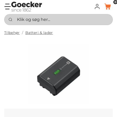
0
LOG IND
KURV
Klik og søg her...
Tilbehør
Batteri & lader