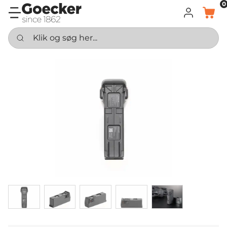
0
LOG IND
KURV
Klik og søg her...