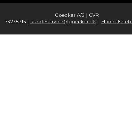
Goecker A/S | CVR
73238315 |
kundeservice@goecker.dk
|
Handelsbeti