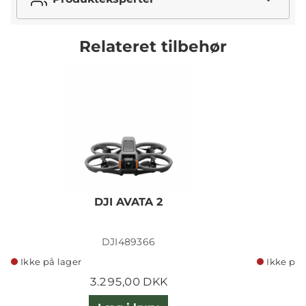
Relateret tilbehør
DJI AVATA 2
DJI489366
Ikke på lager
Ikke på 
3.295,00 DKK