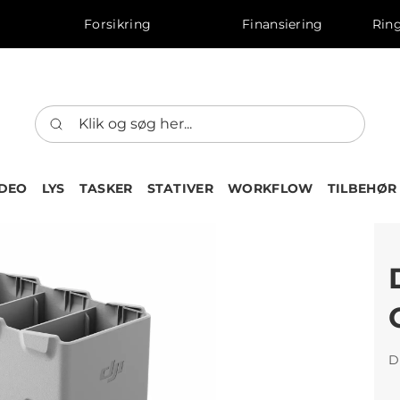
Forsikring
Finansiering
Ring
IDEO
LYS
TASKER
STATIVER
WORKFLOW
TILBEHØR
D