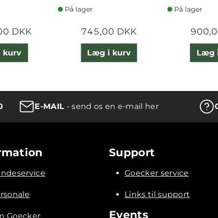
På lager
På lager
00 DKK
745,00 DKK
900,
 kurv
Læg i kurv
Læg 
0
E-MAIL
- send os en e-mail her
rmation
Support
ndeservice
Goecker service
rsonale
Links til support
Events
 Goecker