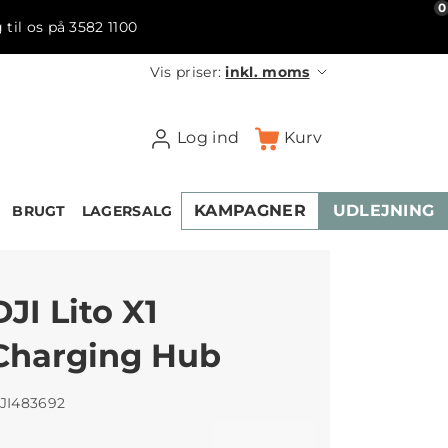
0
 til os på 3582 1100
Vis priser:
inkl. moms
Log ind
Kurv
KAMPAGNER
UDLEJNING
BRUGT
LAGERSALG
DJI Lito X1
Charging Hub
JI483692