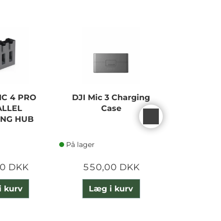
NEW
IC 4 PRO
DJI Mic 3 Charging
DJI Lit
ALLEL
Case
Intellig
ING HUB
Batte
På lager
På lager
00 DKK
550,00 DKK
935,
i kurv
Læg i kurv
Læg 