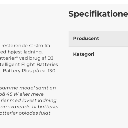
Specifikatione
Producent
 resterende strøm fra
 med højest ladning.
Kategori
tterier* ved brug af DJI
elligent Flight Batteries
t Battery Plus på ca. 130
af samme model samt en
å 45 W eller mere.
erier med lavest ladning
veau svarende til batteriet
atterier oplades fuldt