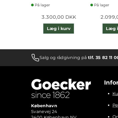
På lager
På lager
3.300,00 DKK
2.099,
Læg i kurv
Læg i
Salg og rådgivning på
tlf. 35 82 11 0
Info
Ku
Pe
København
Svanevej 24
Om
2400 København NV