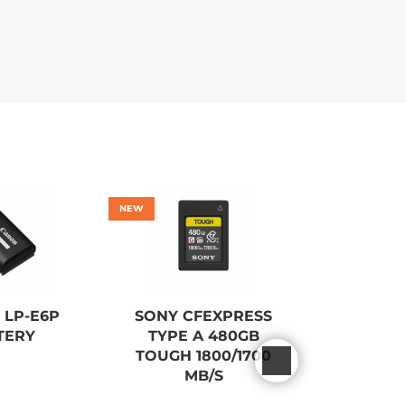
NEW
NEW
 LP-E6P
SONY CFEXPRESS
CANON
TERY
TYPE A 480GB
MARK II
TOUGH 1800/1700
B
MB/S