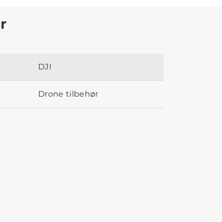
r
DJI
Drone tilbehør