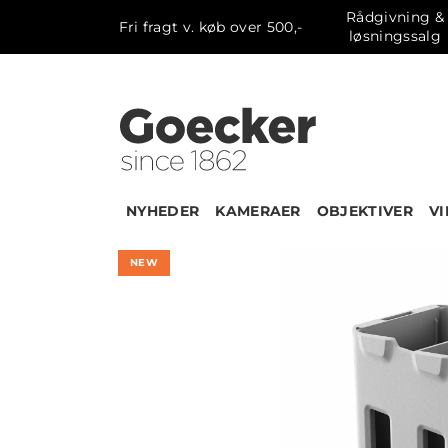
Rådgivning &
Fri fragt v. køb over 500,-
løsningssalg
NYHEDER
KAMERAER
OBJEKTIVER
V
NEW