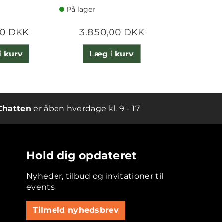
På lager
På lager
00 DKK
3.850,00 DKK
23.120
i kurv
Læg i kurv
Læg 
Chatten
er åben hverdage kl. 9 - 17
Hold dig opdateret
Nyheder, tilbud og invitationer til
events
Tilmeld nyhedsbrev