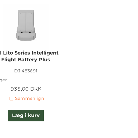
I Lito Series Intelligent
Flight Battery Plus
DJI483691
ager
935,00 DKK
Sammenlign
Læg i kurv