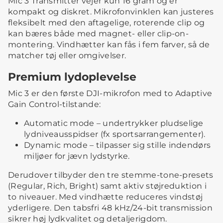
Mic 3 Transmitter vejer kun 16 gram og er
kompakt og diskret. Mikrofonvinklen kan justeres
fleksibelt med den aftagelige, roterende clip og
kan bæres både med magnet- eller clip-on-
montering. Vindhætter kan fås i fem farver, så de
matcher tøj eller omgivelser.
Premium lydoplevelse
Mic 3 er den første DJI-mikrofon med to Adaptive
Gain Control-tilstande:
Automatic mode – undertrykker pludselige
lydniveausspidser (fx sportsarrangementer).
Dynamic mode – tilpasser sig stille indendørs
miljøer for jævn lydstyrke.
Derudover tilbyder den tre stemme-tone-presets
(Regular, Rich, Bright) samt aktiv støjreduktion i
to niveauer. Med vindhætte reduceres vindstøj
yderligere. Den tabsfri 48 kHz/24-bit transmission
sikrer høj lydkvalitet og detaljerigdom.