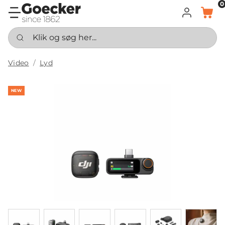
0
LOG IND
KURV
Klik og søg her...
Video
Lyd
NEW