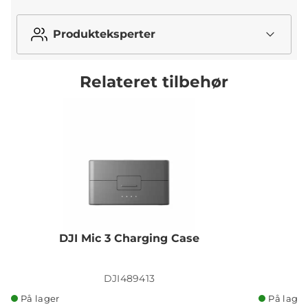
Produkteksperter
Relateret tilbehør
DJI Mic 3 Charging Case
D
DJI489413
På lager
På lager