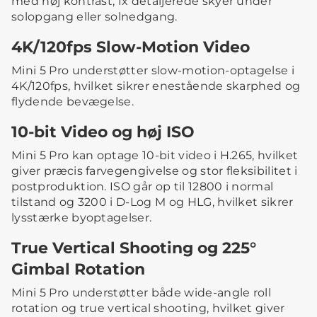
med høj kontrast, fx detaljerede skyer under
solopgang eller solnedgang.
4K/120fps Slow-Motion Video
Mini 5 Pro understøtter slow-motion-optagelse i
4K/120fps, hvilket sikrer enestående skarphed og
flydende bevægelse.
10-bit Video og høj ISO
Mini 5 Pro kan optage 10-bit video i H.265, hvilket
giver præcis farvegengivelse og stor fleksibilitet i
postproduktion. ISO går op til 12800 i normal
tilstand og 3200 i D-Log M og HLG, hvilket sikrer
lysstærke byoptagelser.
True Vertical Shooting og 225°
Gimbal Rotation
Mini 5 Pro understøtter både wide-angle roll
rotation og true vertical shooting, hvilket giver