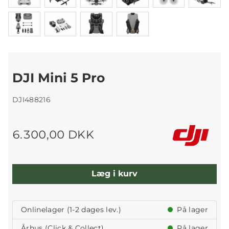
DJI Mini 5 Pro
DJI488216
6.300,00 DKK
Læg i kurv
Onlinelager (1-2 dages lev.)
På lager
Århus (Click & Collect)
På lager