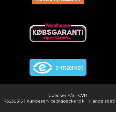
Goecker A/S | CVR
73238315 |
kundeservice@goecker.dk
|
Handelsbeti