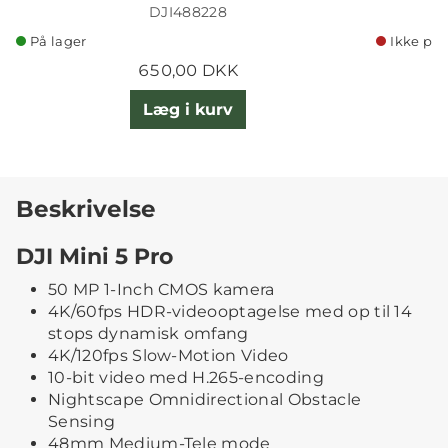
DJI488228
På lager
Ikke på 
650,00 DKK
Læg i kurv
Beskrivelse
DJI Mini 5 Pro
50 MP 1-Inch CMOS kamera
4K/60fps HDR-videooptagelse med op til 14
stops dynamisk omfang
4K/120fps Slow-Motion Video
10-bit video med H.265-encoding
Nightscape Omnidirectional Obstacle
Sensing
48mm Medium-Tele mode