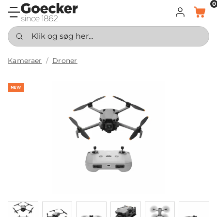
0
LOG IND
KURV
Klik og søg her...
Kameraer
Droner
NEW