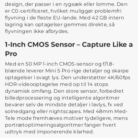
design, der passer i en rygsæk eller lomme. Den
er C0-certificeret, hvilket muliggør problemfri
flyvning i de fleste EU-lande. Med 42 GB intern
lagring kan optagelser gemmes direkte, så
flyvningen ikke afbrydes.
1-Inch CMOS Sensor – Capture Like a
Pro
Med en 50 MP 1-inch CMOS-sensor og f/1.8-
blænde leverer Mini 5 Pro rige detaljer og skarpe
optagelser i svagt lys. Den understøtter 4K/60fps
HDR-videooptagelse med op til 14 stops
dynamisk omfang. Den store sensor, forbedret
billedprocessering og intelligente algoritmer
bevarer selv de mindste detaljer i lavlys, fx ved
solnedgang eller nightscapes. Med 48mm Med-
Tele mode fremhæves motiver tydeligere, mens
portrætoptimeringsalgoritmer fanger hvert
udtryk med imponerende klarhed.