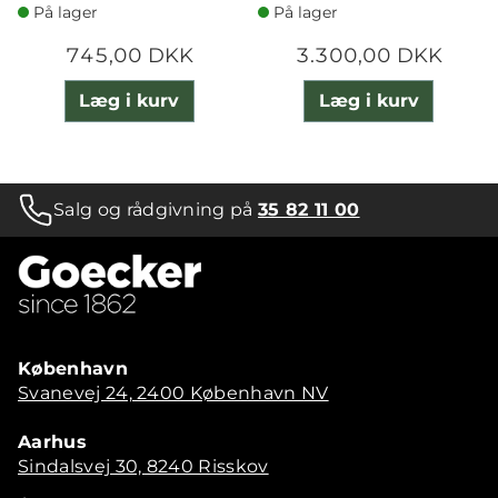
På lager
På lager
745,00 DKK
3.300,00 DKK
Læg i kurv
Læg i kurv
Salg og rådgivning på
35 82 11 00
København
Svanevej 24, 2400 København NV
Aarhus
Sindalsvej 30, 8240 Risskov