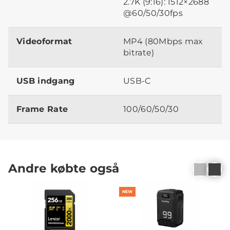
2.7K (9:16): 1512×2688
@60/50/30fps
Videoformat
MP4 (80Mbps max
bitrate)
USB indgang
USB-C
Frame Rate
100/60/50/30
Andre købte også
NEW