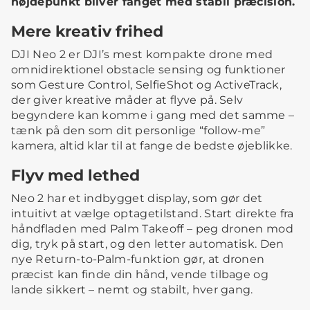
højdepunkt bliver fanget med stabil præcision.
Mere kreativ frihed
DJI Neo 2 er DJI’s mest kompakte drone med
omnidirektionel obstacle sensing og funktioner
som Gesture Control, SelfieShot og ActiveTrack,
der giver kreative måder at flyve på. Selv
begyndere kan komme i gang med det samme –
tænk på den som dit personlige “follow-me”
kamera, altid klar til at fange de bedste øjeblikke.
Flyv med lethed
Neo 2 har et indbygget display, som gør det
intuitivt at vælge optagetilstand. Start direkte fra
håndfladen med Palm Takeoff – peg dronen mod
dig, tryk på start, og den letter automatisk. Den
nye Return-to-Palm-funktion gør, at dronen
præcist kan finde din hånd, vende tilbage og
lande sikkert – nemt og stabilt, hver gang.