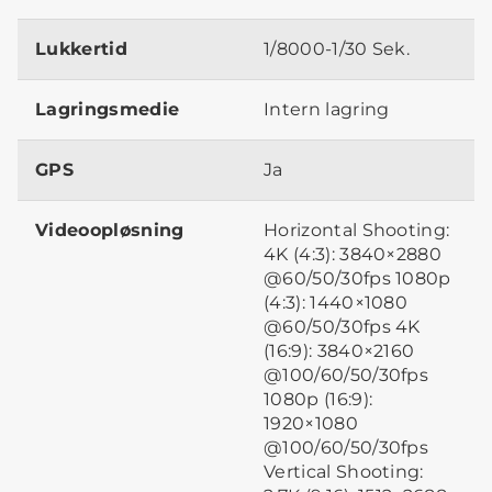
Lukkertid
1/8000-1/30 Sek.
Lagringsmedie
Intern lagring
GPS
Ja
Videoopløsning
Horizontal Shooting:
4K (4:3): 3840×2880
@60/50/30fps 1080p
(4:3): 1440×1080
@60/50/30fps 4K
(16:9): 3840×2160
@100/60/50/30fps
1080p (16:9):
1920×1080
@100/60/50/30fps
Vertical Shooting: