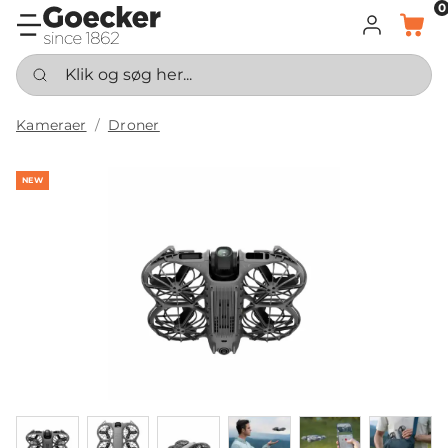
0
LOG IND
KURV
Klik og søg her...
Kameraer
Droner
NEW