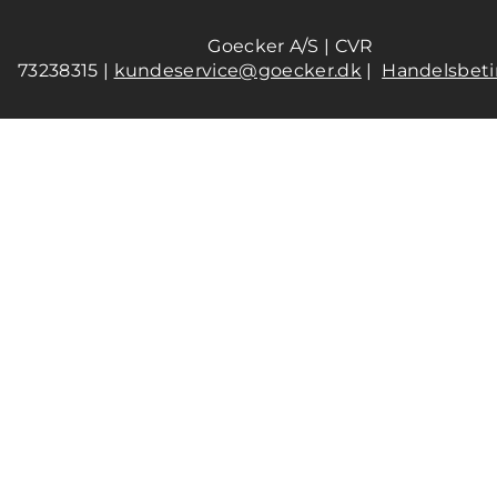
Goecker A/S | CVR
73238315 |
kundeservice@goecker.dk
|
Handelsbeti