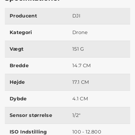
Producent
DJI
Kategori
Drone
Vægt
151 G
Bredde
14.7 CM
Højde
17.1 CM
Dybde
4.1 CM
Sensor størrelse
1/2"
ISO Indstilling
100 - 12.800