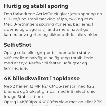
Hurtig og stabil sporing
Den forbedrede ActiveTrack giver jævn sporing op
til 12 m/s og stabil tracking af løb, cykling m.m.
Med 8-retningers sporing (forlæns, baglæns, til
siderne og diagonalt) får du mere naturlige
kamerabevægelser og sikker drift fra alle vinkler.
SelfieShot
Optag solo- eller gruppebilleder uden stativ –
skift mellem halvfigur, helfigur og totalbillede
med et tryk. Perfekt til fester, udflugter og
familiedage.
4K billedkvalitet i topklasse
Neo 2 har en 12 MP 1/2” CMOS-sensor med f/2.2
blænde og 2-akset gimbal med EIS (Electronic
Image Stabilization).
Optag i 4K/60fps, 4K/100fps slow motion eller 2.7K