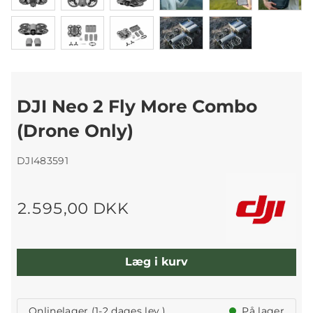
DJI Neo 2 Fly More Combo
(Drone Only)
DJI483591
2.595,00 DKK
Læg i kurv
Onlinelager (1-2 dages lev.)
På lager