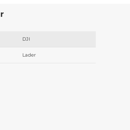
r
DJI
Lader