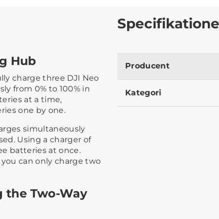
Specifikatione
ng Hub
Producent
lly charge three DJI Neo
usly from 0% to 100% in
Kategori
eries at a time,
eries one by one.
harges simultaneously
ed. Using a charger of
e batteries at once.
W you can only charge two
g the Two-Way