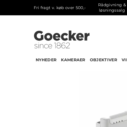
Rådgivning &
Fri fragt v. køb over 500,-
løsningssalg
NYHEDER
KAMERAER
OBJEKTIVER
V