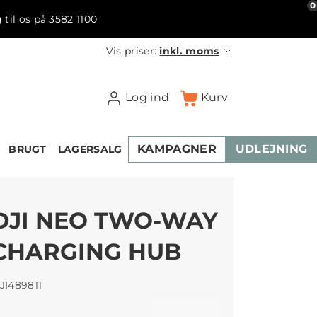
0
 til os på 3582 1100
Vis priser:
inkl. moms
Log ind
Kurv
KAMPAGNER
UDLEJNING
BRUGT
LAGERSALG
DJI NEO TWO-WAY
CHARGING HUB
JI489811