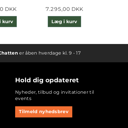
00 DKK
7.295,00 DKK
3.300
i kurv
Læg i kurv
Læg 
Chatten
er åben hverdage kl. 9 - 17
Hold dig opdateret
Nyheder, tilbud og invitationer til
events
Tilmeld nyhedsbrev