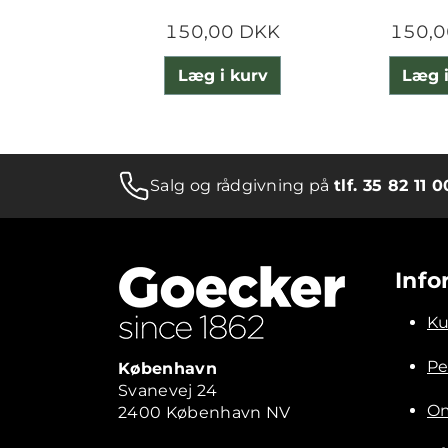
150,00 DKK
150,0
Læg i kurv
Læg i
Salg og rådgivning på
tlf. 35 82 11 0
Info
Ku
Pe
København
Svanevej 24
Om
2400 København NV