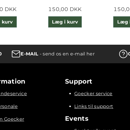
0 DKK
150,00 DKK
150,
 kurv
Læg i kurv
Læg 
0
E-MAIL
- send os en e-mail her
rmation
Support
ndeservice
Goecker service
rsonale
Links til support
Events
 Goecker