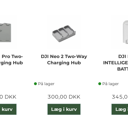
5 Pro Two-
DJI Neo 2 Two-Way
DJI
ging Hub
Charging Hub
INTELLIG
BAT
På lager
På lager
0 DKK
300,00 DKK
345,
 kurv
Læg i kurv
Læg 