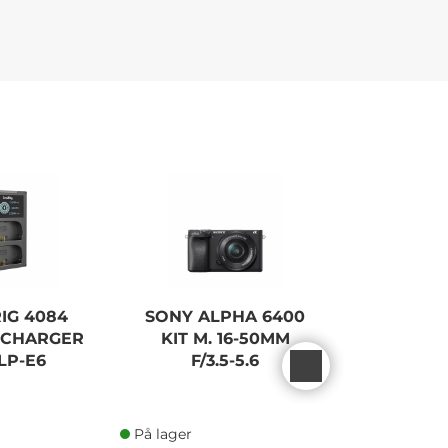
IG 4084
SONY ALPHA 6400
LEXAR 
 CHARGER
KIT M. 16-50MM
PRO 200
LP-E6
F/3.5-5.6
UHS-II 
På lager
På lager