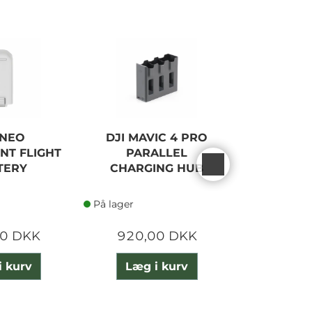
 NEO
DJI MAVIC 4 PRO
DJI
ENT FLIGHT
PARALLEL
INTELLIG
TERY
CHARGING HUB
BAT
På lager
På lager
00 DKK
920,00 DKK
595,
i kurv
Læg i kurv
Læg 