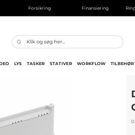
Forsikring
Finansiering
Ring
IDEO
LYS
TASKER
STATIVER
WORKFLOW
TILBEHØR
D