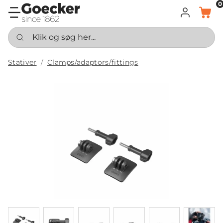
0
LOG IND
KURV
Klik og søg her...
Stativer
Clamps/adaptors/fittings