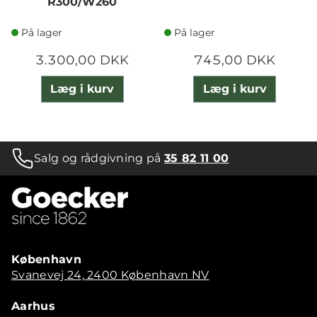
R300/W260
På lager
På lager
3.300,00 DKK
745,00 DKK
Læg i kurv
Læg i kurv
Salg og rådgivning på
35 82 11 00
København
Svanevej 24, 2400 København NV
Aarhus