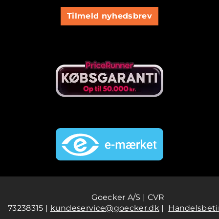
Tilmeld nyhedsbrev
Goecker A/S | CVR
73238315 |
kundeservice@goecker.dk
|
Handelsbeti