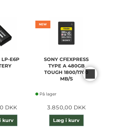
NEW
NEW
 LP-E6P
SONY CFEXPRESS
CANON
TERY
TYPE A 480GB
MARK II
TOUGH 1800/1700
B
MB/S
På lager
På lager
00 DKK
3.850,00 DKK
23.120
i kurv
Læg i kurv
Læg 