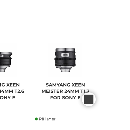
NG XEEN
SAMYANG XEEN
NISI C
14MM T2.6
MEISTER 24MM T1.3
ATHEN
SONY E
FOR SONY E
85MM T1.
På lager
På lager