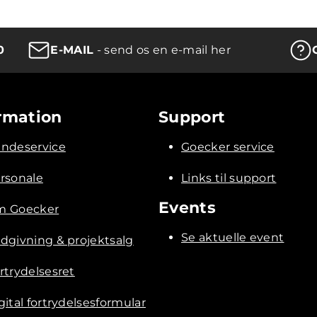
0
E-MAIL
- send os en e-mail her
rmation
Support
ndeservice
Goecker service
rsonale
Links til support
Events
 Goecker
Se aktuelle event
dgivning & projektsalg
rtrydelsesret
gital fortrydelsesformular