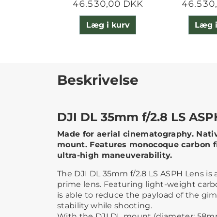
46.530,00 DKK
46.530
Læg i kurv
Læg i
Beskrivelse
DJI DL 35mm f/2.8 LS ASP
Made for aerial cinematography. Nati
mount. Features monocoque carbon fi
ultra-high maneuverability.
The DJI DL 35mm f/2.8 LS ASPH Lens is a
prime lens. Featuring light-weight carbo
is able to reduce the payload of the gim
stability while shooting.
With the DJI DL mount (diameter: 58m