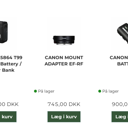
 5864 T99
CANON MOUNT
CANON
Battery /
ADAPTER EF-RF
BAT
 Bank
På lager
På lager
00 DKK
745,00 DKK
900,
 kurv
Læg i kurv
Læg 