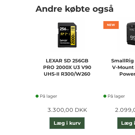
Andre købte også
NEW
LEXAR SD 256GB
SmallRig
PRO 2000X U3 V90
V-Mount 
UHS-II R300/W260
Power
På lager
På lager
3.300,00 DKK
2.099,
Læg i kurv
Læg i