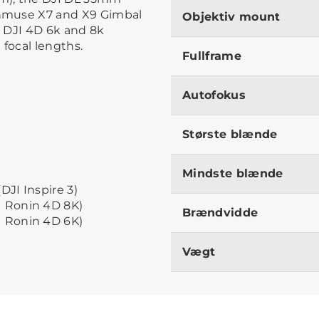
nmuse X7 and X9 Gimbal
Objektiv mount
 DJI 4D 6k and 8k
 focal lengths.
Fullframe
Autofokus
Største blænde
Mindste blænde
JI Inspire 3)
 Ronin 4D 8K)
Brændvidde
 Ronin 4D 6K)
Vægt