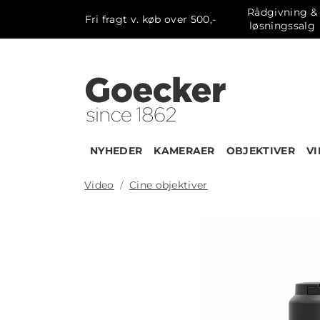
Rådgivning &
Fri fragt v. køb over 500,-
løsningssalg
NYHEDER
KAMERAER
OBJEKTIVER
V
Video
Cine objektiver