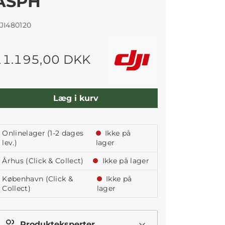
ASPH
JI480120
11.195,00 DKK
Læg i kurv
Onlinelager (1-2 dages
Ikke på
lev.)
lager
Århus (Click & Collect)
Ikke på lager
København (Click &
Ikke på
Collect)
lager
Produkteksperter