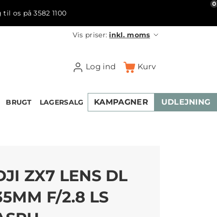
0
 til os på 3582 1100
Vis priser:
inkl. moms
Log ind
Kurv
KAMPAGNER
UDLEJNING
BRUGT
LAGERSALG
DJI ZX7 LENS DL
35MM F/2.8 LS