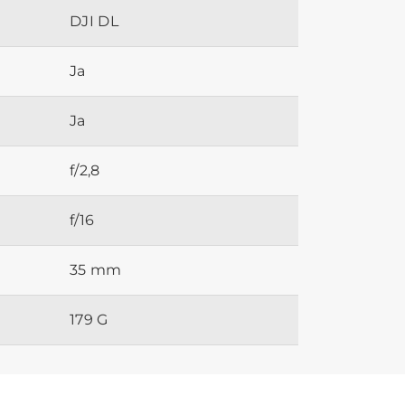
DJI DL
Ja
Ja
f/2,8
f/16
35 mm
179 G