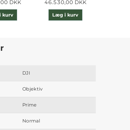
,00 DKK
46.530,00 DKK
10.500
i kurv
Læg i kurv
Læg 
r
DJI
Objektiv
Prime
Normal