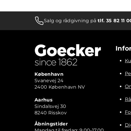
Salg og rådgivning på
tlf. 35 82 11 0
Info
Ku
Pe
København
Svanevej 24
Om
2400 København NV
Rå
Aarhus
Sindalsvej 30
Fo
8240 Risskov
Åbningstider
Di
Mandag til fredag: 9.00-17.00