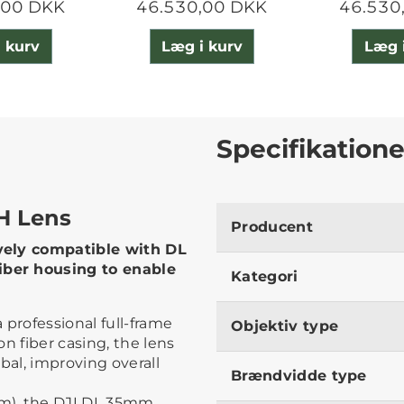
,00 DKK
46.530,00 DKK
46.530
 kurv
Læg i kurv
Læg 
Specifikatione
H Lens
Producent
vely compatible with DL
ber housing to enable
Kategori
 professional full-frame
Objektiv type
n fiber casing, the lens
bal, improving overall
Brændvidde type
m), the DJI DL 35mm