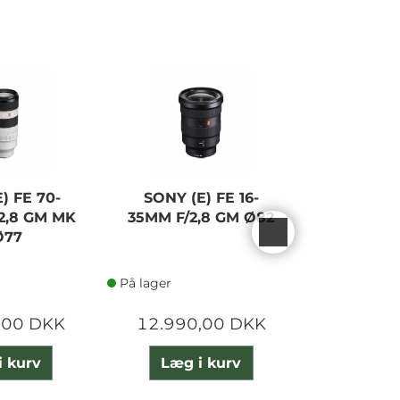
) FE 70-
SONY (E) FE 16-
SONY (E
2,8 GM MK
35MM F/2,8 GM Ø82
400MM F/
 Ø77
OSS
På lager
På lager
,00 DKK
12.990,00 DKK
18.195
i kurv
Læg i kurv
Læg 