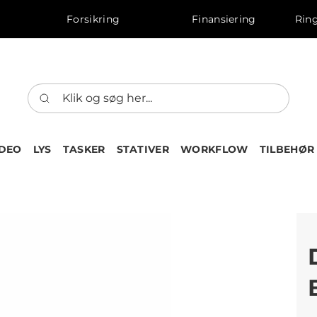
Forsikring
Finansiering
Ring
IDEO
LYS
TASKER
STATIVER
WORKFLOW
TILBEHØR