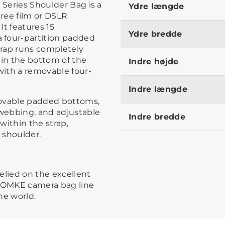
 Series Shoulder Bag is a
Ydre længde
ree film or DSLR
It features 15
Ydre bredde
 four-partition padded
Strap runs completely
 in the bottom of the
Indre højde
ith a removable four-
Indre længde
movable padded bottoms,
 webbing, and adjustable
Indre bredde
 within the strap,
 shoulder.
elied on the excellent
DOMKE camera bag line
the world.