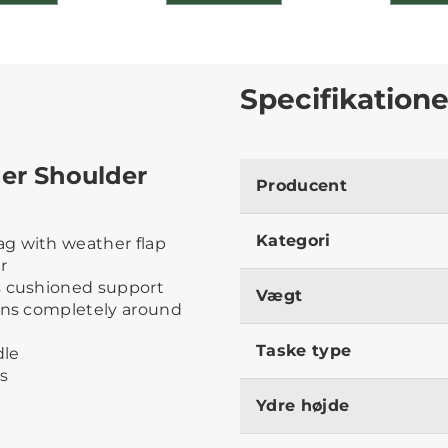
Specifikatione
ger Shoulder
Producent
Kategori
g with weather flap
r
s cushioned support
Vægt
runs completely around
Taske type
dle
s
Ydre højde