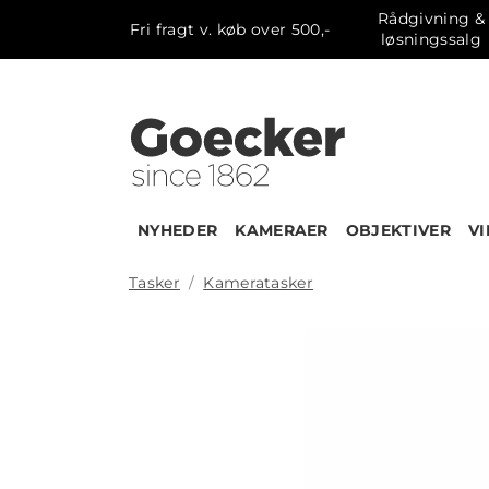
Rådgivning &
Fri fragt v. køb over 500,-
løsningssalg
NYHEDER
KAMERAER
OBJEKTIVER
V
Tasker
Kameratasker