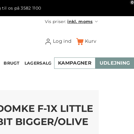
0
 til os på 3582 1100
Vis priser:
inkl. moms
Log ind
Kurv
KAMPAGNER
UDLEJNING
BRUGT
LAGERSALG
DOMKE F-1X LITTLE
BIT BIGGER/OLIVE