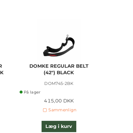
R
DOMKE REGULAR BELT
DOMKE L
CK
(42") BLACK
DOM745-2BK
D
På lager
På lager
415,00 DKK
4
Sammenlign
Læg i kurv
L