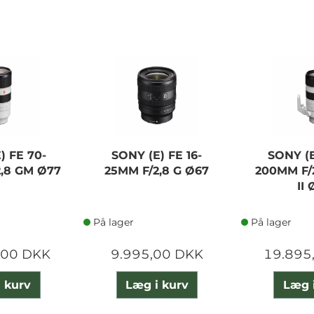
) FE 70-
SONY (E) FE 16-
SONY (E
,8 GM Ø77
25MM F/2,8 G Ø67
200MM F/
II
På lager
På lager
,00 DKK
9.995,00 DKK
19.895
 kurv
Læg i kurv
Læg 