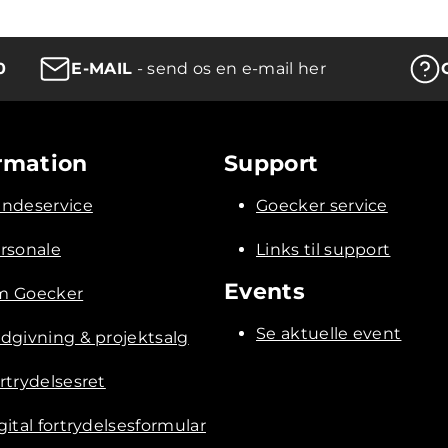
0
E-MAIL
- send os en e-mail her
rmation
Support
ndeservice
Goecker service
rsonale
Links til support
Events
 Goecker
Se aktuelle event
dgivning & projektsalg
rtrydelsesret
gital fortrydelsesformular