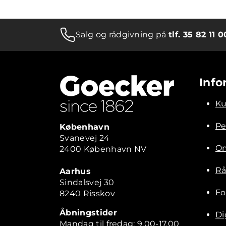
Salg og rådgivning på
tlf. 35 82 11 0
Info
Ku
Pe
København
Svanevej 24
Om
2400 København NV
Rå
Aarhus
Sindalsvej 30
Fo
8240 Risskov
Åbningstider
Di
Mandag til fredag: 9.00-17.00