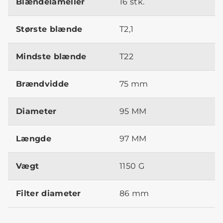
Blændelameller
16 stk.
Største blænde
T2,1
Mindste blænde
T22
Brændvidde
75 mm
Diameter
95 MM
Længde
97 MM
Vægt
1150 G
Filter diameter
86 mm