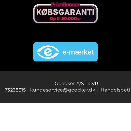
Goecker A/S | CVR
73238315 |
kundeservice@goecker.dk
|
Handelsbeti