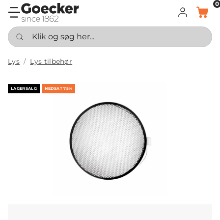
0
LOG IND
KURV
Klik og søg her...
Lys
Lys tilbehør
LAGERSALG
NEDSAT 75%