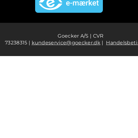
Goecker A/S | CVR
73238315 |
kundeservice@goecker.dk
|
Handelsbeti