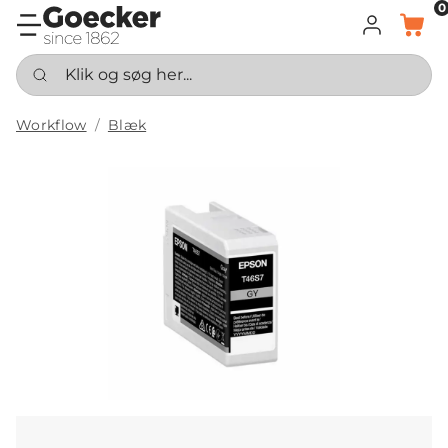
0
LOG IND
KURV
Klik og søg her...
Workflow
Blæk