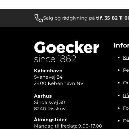
Salg og rådgivning på
tlf. 35 82 11 0
Info
Ku
Pe
København
Svanevej 24
Om
2400 København NV
Rå
Aarhus
Sindalsvej 30
Fo
8240 Risskov
Åbningstider
Di
Mandag til fredag: 9.00-17.00