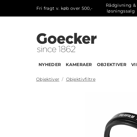
Rådgivning &
Fri fragt v. køb over 500,-
løsningssalg
NYHEDER
KAMERAER
OBJEKTIVER
V
Objektiver
Objektivfiltre