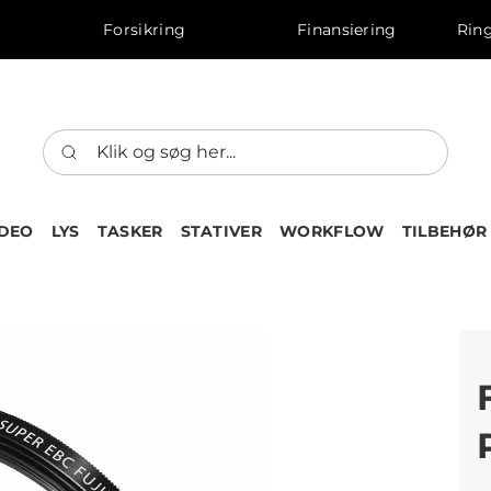
Forsikring
Finansiering
Ring
IDEO
LYS
TASKER
STATIVER
WORKFLOW
TILBEHØR