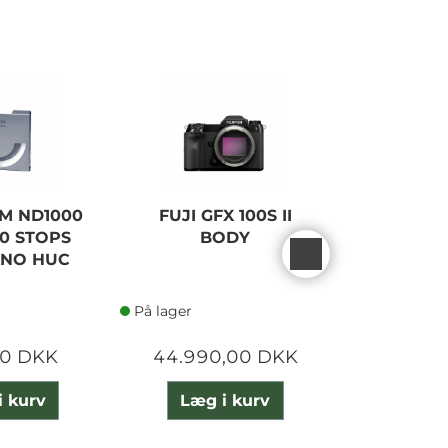
MM ND1000
FUJI GFX 100S II
SANDISK
10 STOPS
BODY
EXTREME
ANO HUC
200
På lager
På lager
00 DKK
44.990,00 DKK
900,
i kurv
Læg i kurv
Læg 