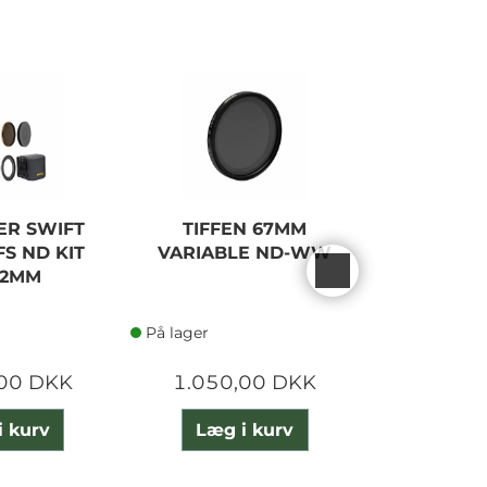
TER SWIFT
TIFFEN 67MM
TIFFEN
FS ND KIT
VARIABLE ND-WW
NEUTRAL
62MM
0
På lager
På lager
,00 DKK
1.050,00 DKK
3.255
i kurv
Læg i kurv
Læg 