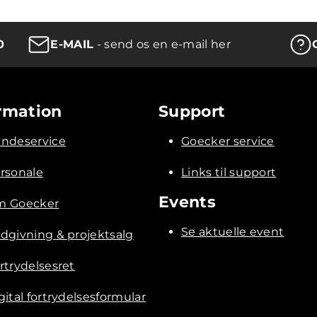
0
E-MAIL
- send os en e-mail her
rmation
Support
ndeservice
Goecker service
rsonale
Links til support
Events
 Goecker
Se aktuelle event
dgivning & projektsalg
rtrydelsesret
gital fortrydelsesformular