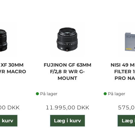
 XF 30MM
FUJINON GF 63MM
NISI 49 
 WR MACRO
F/2,8 R WR G-
FILTER 
MOUNT
PRO N
På lager
På lager
00 DKK
11.995,00 DKK
575,
 kurv
Læg i kurv
Læg 