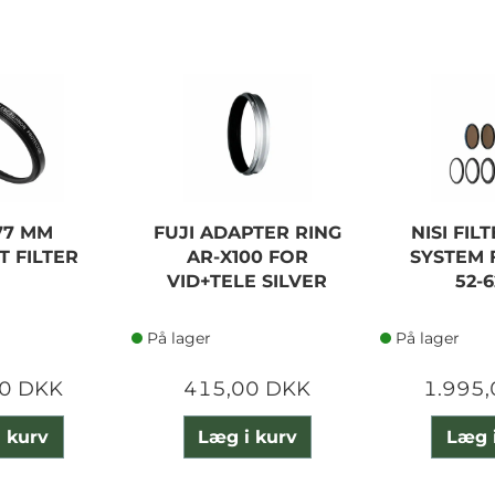
77 MM
FUJI ADAPTER RING
NISI FIL
 FILTER
AR-X100 FOR
SYSTEM 
VID+TELE SILVER
52-
På lager
På lager
0 DKK
415,00 DKK
1.995
 kurv
Læg i kurv
Læg 