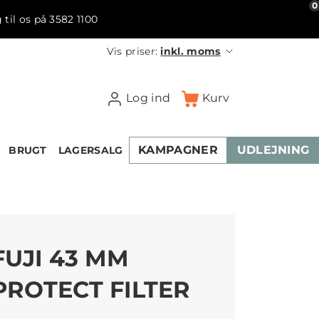
0
 til os på 3582 1100
Vis priser:
inkl. moms
Log ind
Kurv
KAMPAGNER
UDLEJNING
BRUGT
LAGERSALG
FUJI 43 MM
PROTECT FILTER