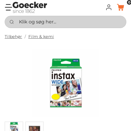
0
LOG IND
KURV
Klik og søg her...
Tilbehør
Film & kemi