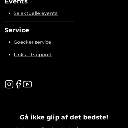
Events
Se aktuelle events
Service
Goecker service
Links til support
.............................................
Gå ikke glip af det bedste!