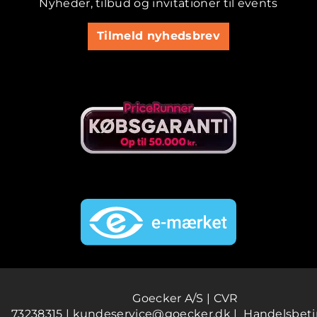
Nyheder, tilbud og invitationer til events
Tilmeld nyhedsbrev
Goecker A/S | CVR
73238315 |
kundeservice@goecker.dk
|
Handelsbeti