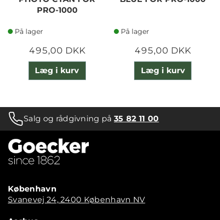
PRO-1000
På lager
På lager
495,00 DKK
495,00 DKK
Læg i kurv
Læg i kurv
Salg og rådgivning på
35 82 11 00
København
Svanevej 24, 2400 København NV