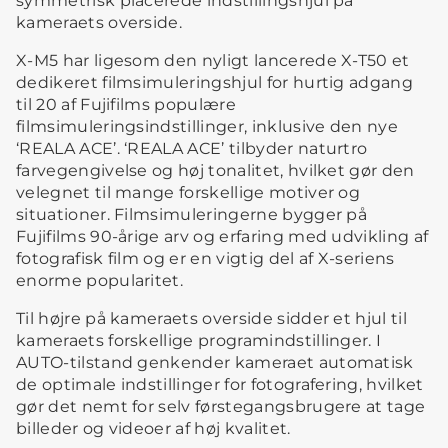
symmetrisk placerede indstillingshjul på
kameraets overside.
X-M5 har ligesom den nyligt lancerede X-T50 et
dedikeret filmsimuleringshjul for hurtig adgang
til 20 af Fujifilms populære
filmsimuleringsindstillinger, inklusive den nye
‘REALA ACE’. ‘REALA ACE’ tilbyder naturtro
farvegengivelse og høj tonalitet, hvilket gør den
velegnet til mange forskellige motiver og
situationer. Filmsimuleringerne bygger på
Fujifilms 90-årige arv og erfaring med udvikling af
fotografisk film og er en vigtig del af X-seriens
enorme popularitet.
Til højre på kameraets overside sidder et hjul til
kameraets forskellige programindstillinger. I
AUTO-tilstand genkender kameraet automatisk
de optimale indstillinger for fotografering, hvilket
gør det nemt for selv førstegangsbrugere at tage
billeder og videoer af høj kvalitet.