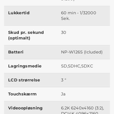
Lukkertid
60 min - 1/32000
Sek.
Skud pr. sekund
30
(optimalt)
Batteri
NP-W126S (Icluded)
Lagringsmedie
SD,SDHC,SDXC
LCD strørrelse
3 "
Touchskærm
Ja
Videoopløsning
6.2K 6240x4160 (3:2),
DCI4K 4096x2160