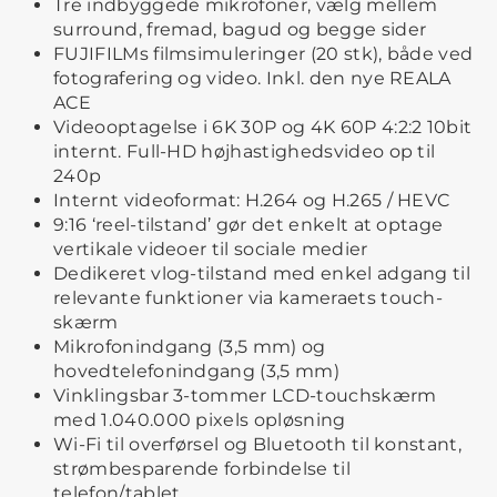
Tre indbyggede mikrofoner, vælg mellem
surround, fremad, bagud og begge sider
FUJIFILMs filmsimuleringer (20 stk), både ved
fotografering og video. Inkl. den nye REALA
ACE
Videooptagelse i 6K 30P og 4K 60P 4:2:2 10bit
internt. Full-HD højhastighedsvideo op til
240p
Internt videoformat: H.264 og H.265 / HEVC
9:16 ‘reel-tilstand’ gør det enkelt at optage
vertikale videoer til sociale medier
Dedikeret vlog-tilstand med enkel adgang til
relevante funktioner via kameraets touch-
skærm
Mikrofonindgang (3,5 mm) og
hovedtelefonindgang (3,5 mm)
Vinklingsbar 3-tommer LCD-touchskærm
med 1.040.000 pixels opløsning
Wi-Fi til overførsel og Bluetooth til konstant,
strømbesparende forbindelse til
telefon/tablet