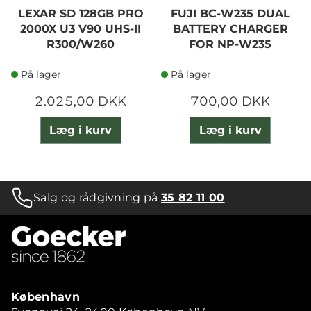
LEXAR SD 128GB PRO
FUJI BC-W235 DUAL
2000X U3 V90 UHS-II
BATTERY CHARGER
R300/W260
FOR NP-W235
På lager
På lager
2.025,00 DKK
700,00 DKK
Læg i kurv
Læg i kurv
Salg og rådgivning på
35 82 11 00
København