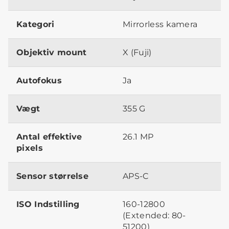
Kategori
Mirrorless kamera
Objektiv mount
X (Fuji)
Autofokus
Ja
Vægt
355 G
Antal effektive
26.1 MP
pixels
Sensor størrelse
APS-C
ISO Indstilling
160-12800
(Extended: 80-
51200)