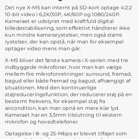
Det nye X-M5 kan internt på SD-kort optage 4:2:2
10-bit video i 6,2K/30P, 4K/60P og 1080/240P.
Kameraet er udstyret med kraftfuld digital
billedestabilisering, som effektivt håndterer ikke
kun mindre kamerarystelser, men også større
rystelser, der kan opstå, når man for eksempel
optager video mens man går.
X-M5 bliver det første kamera i X-serien med tre
indbyggede mikrofoner, hvor man kan vælge
mellem fire mikrofonretninger: surround, fremad,
bagud eller både fremad og bagud, afhængigt af
situationen. Med den kontinuerlige
støjreduceringsfunktion, der reducerer støj på en
bestemt frekvens, for eksempel støj fra
aircondition, kan man opnå en mere klar lyd.
Kameraet har en 3,5mm tilslutning til ekstern
mikrofon og hovedtelefoner.
Optagelse i 8- og 25-Mbps er blevet tilføjet som