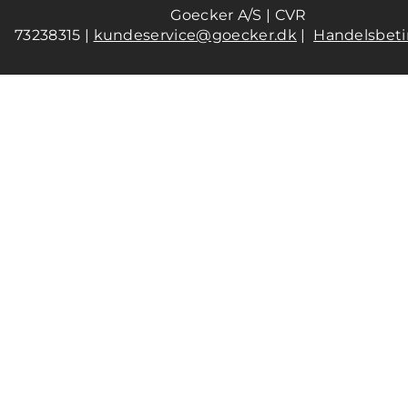
Goecker A/S | CVR
73238315 |
kundeservice@goecker.dk
|
Handelsbeti