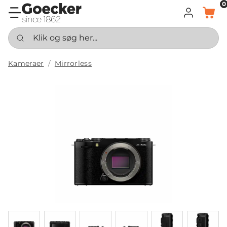
0
LOG IND
KURV
Klik og søg her...
Kameraer
Mirrorless