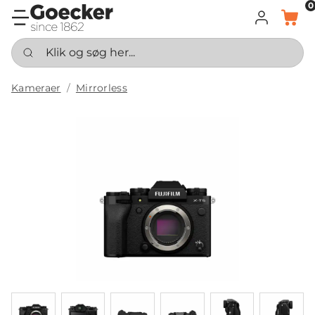
0
LOG IND
KURV
Klik og søg her...
Kameraer
Mirrorless