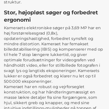
struktur.
Stor, højopløst søger og forbedret
ergonomi
Kameraets elektroniske søger på 3,69 MP har en
høj forstørrelsesgrad (0,8x),
opdateringshastighed, forbedret synsfelt og
mindre distortion. Kameraet har femakset
billedstabilisering (IBIS) og kompenserer med op
til hele 7 stop længere lukkertid, og giver
optimale forudsætninger for videografen ved
håndholdt video, eller for stillbillede fotografen i
svagt lys og langtids eksponeringer. Kameraets
lukker er også forbedret og klarer nu let op til
500.000 eksponeringer.
Kameraet har en robust og vejrforseglet
konstruktion, og har håndteringsmæssigt en
masse lækre detaljer fra sine forgængere, som
hjul, sikkert greb og knapper, og med sine
intuitive indstillings-muligheder på toppen af