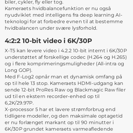
biler, cykler, fly eller tog.
Kameraets hvidbalancefunktion er nu også
nyudviklet med intelligens fra deep learning AI-
teknologi for at forbedre evnen til at bestemme
hvidbalancen under svære lysforhold.
4:2:2 10-bit video i 6K/30P
X-T5 kan levere video i 4.2.2 10-bit internt i 6K/30P
understøttet af forskellige codec (H.264 og H.265)
og i flere komprimeringsmuligheder (All-intra og
Long GOP).
Med F-Log2 opnår man et dynamisk omfang på
op til hele 13 stop. Kameraets HDMI-udgang kan
sende 12-bit ProRes Raw og Blackmagic Raw filer
ud til en ekstern recorder-enhed op til
6,2K/29.97P.
X-processor 5 har et lavere strømforbrug end
tidligere modeller, og den maksimale optagetid
er nu forlænget markant op til 90 minutter i
6K/30P grundet kameraets varmeafledende