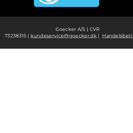
Goecker A/S | CVR
73238315 |
kundeservice@goecker.dk
|
Handelsbeti