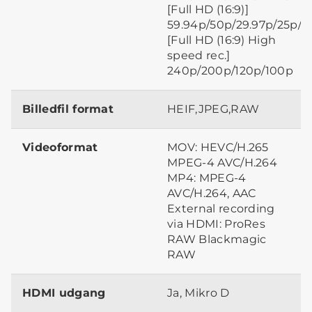
[Full HD (16:9)]
59.94p/50p/29.97p/25p/2
[Full HD (16:9) High
speed rec.]
240p/200p/120p/100p
Billedfil format
HEIF,JPEG,RAW
Videoformat
MOV: HEVC/H.265
MPEG-4 AVC/H.264
MP4: MPEG-4
AVC/H.264, AAC
External recording
via HDMI: ProRes
RAW Blackmagic
RAW
HDMI udgang
Ja, Mikro D