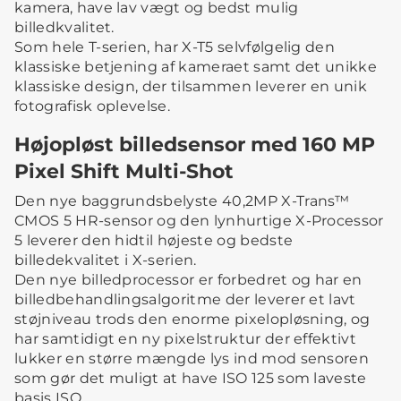
kamera, have lav vægt og bedst mulig
billedkvalitet.
Som hele T-serien, har X-T5 selvfølgelig den
klassiske betjening af kameraet samt det unikke
klassiske design, der tilsammen leverer en unik
fotografisk oplevelse.
Højopløst billedsensor med 160 MP
Pixel Shift Multi-Shot
Den nye baggrundsbelyste 40,2MP X-Trans™
CMOS 5 HR-sensor og den lynhurtige X-Processor
5 leverer den hidtil højeste og bedste
billedekvalitet i X-serien.
Den nye billedprocessor er forbedret og har en
billedbehandlingsalgoritme der leverer et lavt
støjniveau trods den enorme pixelopløsning, og
har samtidigt en ny pixelstruktur der effektivt
lukker en større mængde lys ind mod sensoren
som gør det muligt at have ISO 125 som laveste
basis ISO.