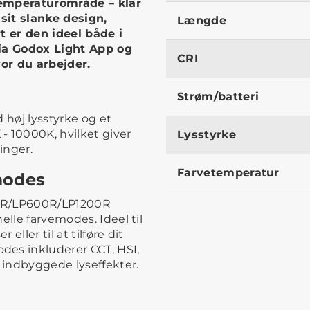
temperaturområde – klar
 sit slanke design,
Længde
t er den ideel både i
via Godox Light App og
CRI
vor du arbejder.
Strøm/batteri
 høj lysstyrke og et
- 10000K, hvilket giver
Lysstyrke
ninger.
Farvetemperatur
 modes
00R/LP600R/LP1200R
elle farvemodes. Ideel til
ller til at tilføre dit
des inkluderer CCT, HSI,
1 indbyggede lyseffekter.