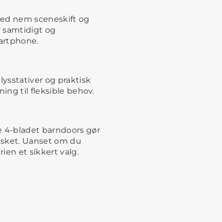
med nem sceneskift og
r samtidigt og
martphone.
lysstativer og praktisk
ing til fleksible behov.
 4-bladet barndoors gør
nsket. Uanset om du
rien et sikkert valg.