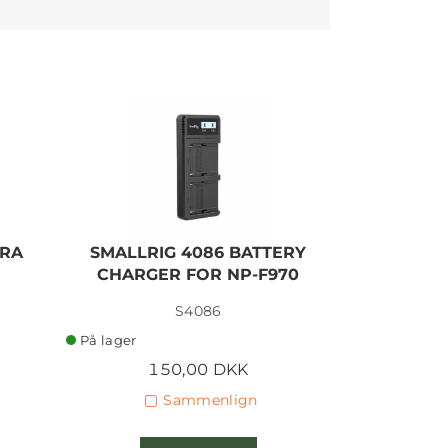
ERA
SMALLRIG 4086 BATTERY
SMALLRI
CHARGER FOR NP-F970
W
S4086
På lager
På lager
150,00 DKK
8
Sammenlign