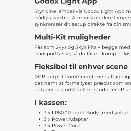
Godox Light App
Styr dine lamper via Godox Light App 
trådløs kontrol. Administrér flere lampe
synkronisér dit setup direkte fra din s
Multi-Kit muligheder
Fås som 2-lys og 3-lys kits – begge med 
transporttaske, så du får en komplet løsn
Fleksibel til enhver scene
RGB output kombineret med aftagelige
det nemt at forme lyset præcist som ø
optager udendørs eller i studie, er LP-se
I kassen:
3 x LP600R Light Body (med yoke)
3 x Power Adapter
3 x Power Cord