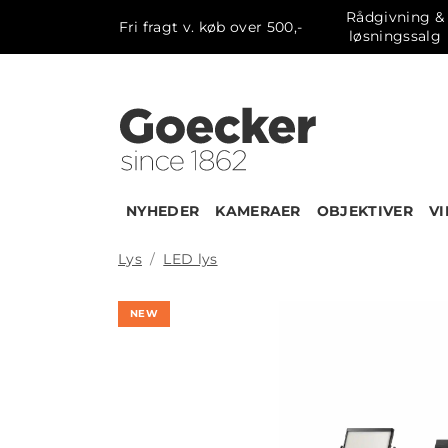
Rådgivning &
Fri fragt v. køb over 500,-
løsningssalg
NYHEDER
KAMERAER
OBJEKTIVER
V
Lys
LED lys
NEW