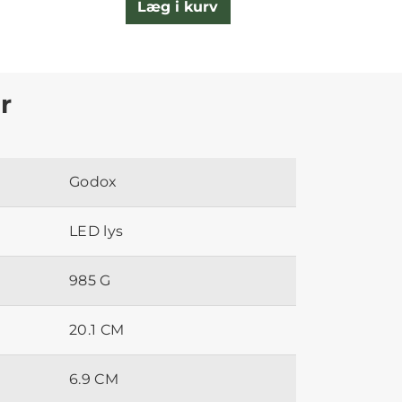
Læg i kurv
L
r
Godox
LED lys
985 G
20.1 CM
6.9 CM