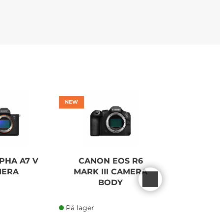
NEW
PHA A7 V
CANON EOS R6
CANON
MERA
MARK III CAMERA
BAT
BODY
På lager
På lager