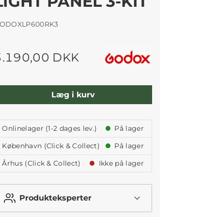
LIGHT PANEL 3-KIT
ODOXLP600RK3
3.190,00 DKK
Læg i kurv
Onlinelager (1-2 dages lev.)
På lager
København (Click & Collect)
På lager
Århus (Click & Collect)
Ikke på lager
Produkteksperter