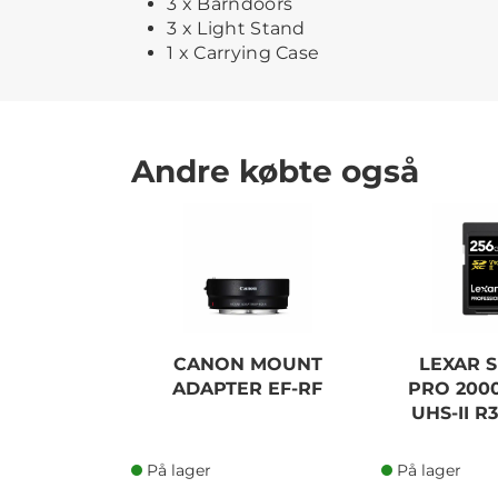
3 x Barndoors
3 x Light Stand
1 x Carrying Case
Andre købte også
CANON MOUNT
LEXAR S
ADAPTER EF-RF
PRO 2000
UHS-II R
På lager
På lager