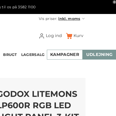
0
 til os på 3582 1100
Vis priser:
inkl. moms
Log ind
Kurv
KAMPAGNER
UDLEJNING
BRUGT
LAGERSALG
GODOX LITEMONS
LP600R RGB LED