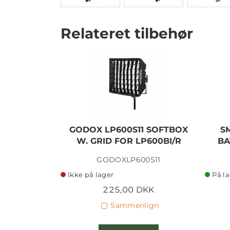
Relateret tilbehør
GODOX LP600S11 SOFTBOX
S
W. GRID FOR LP600BI/R
BA
GODOXLP600S11
Ikke på lager
På l
225,00 DKK
Sammenlign