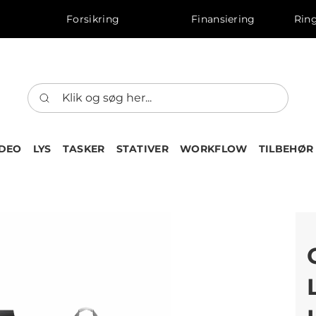
Forsikring
Finansiering
Ring
IDEO
LYS
TASKER
STATIVER
WORKFLOW
TILBEHØR