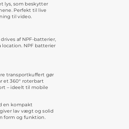
et lys, som beskytter
ene. Perfekt til live
ing til video.
drives af NPF-batterier,
å location. NPF batterier
re transportkuffert gør
 et 360° roterbart
t – ideelt til mobile
ed en kompakt
giver lav vægt og solid
m form og funktion.