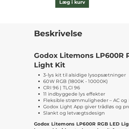
Læg i kurv
Beskrivelse
Godox Litemons LP600R R
Light Kit
3-lys kit til alsidige lysopsætninger
60W RGB (1800K - 10000K)
CRI 96 | TLCI 96
11 indbyggede lys effekter
Fleksible strøm­muligheder – AC og
Godox Light App giver trådløs og pr
Slankt og letvægtsdesign
Godox Litemons LP600R RGB LED Ligh