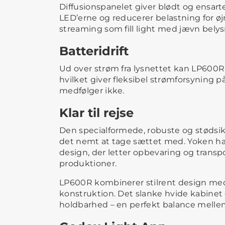
Diffusionspanelet giver blødt og ensart
LED’erne og reducerer belastning for øjn
streaming som fill light med jævn belysn
Batteridrift
Ud over strøm fra lysnettet kan LP600R 
hvilket giver fleksibel strømforsyning p
medfølger ikke.
Klar til rejse
Den specialformede, robuste og stødsik
det nemt at tage sættet med. Yoken har
design, der letter opbevaring og transpor
produktioner.
LP600R kombinerer stilrent design m
konstruktion. Det slanke hvide kabinet 
holdbarhed – en perfekt balance melle