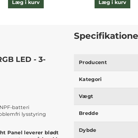
Læg i kurv
Læg i kurv
Specifikatione
GB LED - 3-
Producent
Kategori
Vægt
 NPF-batteri
Bredde
oblemfri lysstyring
Dybde
t Panel leverer blødt