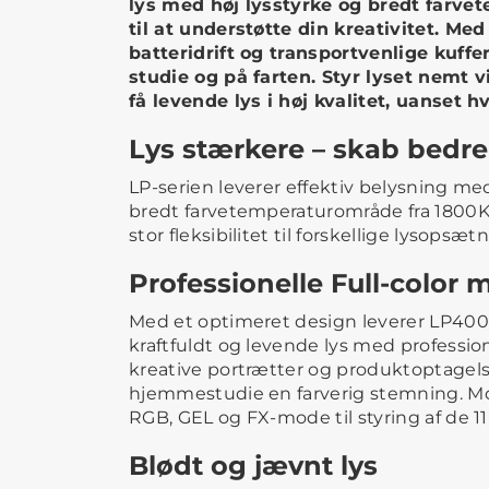
lys med høj lysstyrke og bredt farve
til at understøtte din kreativitet. Med
batteridrift og transportvenlige kuffer
studie og på farten. Styr lyset nemt 
få levende lys i høj kvalitet, uanset h
Lys stærkere – skab bedre
LP-serien leverer effektiv belysning med
bredt farvetemperaturområde fra 1800K 
stor fleksibilitet til forskellige lysopsæt
Professionelle Full-color
Med et optimeret design leverer LP4
kraftfuldt og levende lys med profession
kreative portrætter og produktoptagelser e
hjemmestudie en farverig stemning. Mo
RGB, GEL og FX-mode til styring af de 1
Blødt og jævnt lys