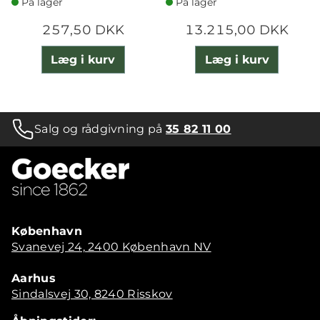
På lager
På lager
257,50 DKK
13.215,00 DKK
Læg i kurv
Læg i kurv
Salg og rådgivning på
35 82 11 00
København
Svanevej 24, 2400 København NV
Aarhus
Sindalsvej 30, 8240 Risskov