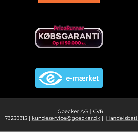
Goecker A/S | CVR
73238315 |
kundeservice@goecker.dk
|
Handelsbeti