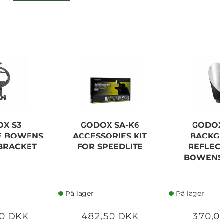
X S3
GODOX SA-K6
GODOX
E BOWENS
ACCESSORIES KIT
BACK
BRACKET
FOR SPEEDLITE
REFLE
BOWEN
På lager
På lager
0 DKK
482,50 DKK
370,