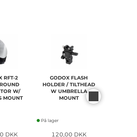
 RFT-2
GODOX FLASH
GO
GROUND
HOLDER / TILTHEAD
ML60IIB
CTOR W/
W UMBRELLA
BOWENS
S MOUNT
MOUNT
På lager
På lager
00 DKK
120,00 DKK
130,