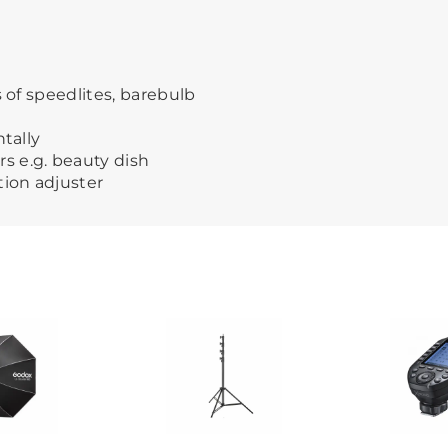
s of speedlites, barebulb
ntally
s e.g. beauty dish
tion adjuster