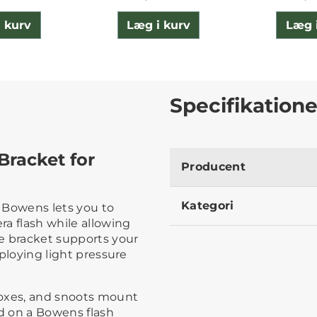
 kurv
Læg i kurv
Læg 
Specifikatione
Bracket for
Producent
Kategori
 Bowens lets you to
a flash while allowing
e bracket supports your
mploying light pressure
tboxes, and snoots mount
ld on a Bowens flash