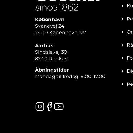
Ku
Pe
København
Svanevej 24
Om
2400 København NV
Rå
Aarhus
Sindalsvej 30
Fo
8240 Risskov
Åbningstider
Di
Mandag til fredag: 9.00-17.00
Pe
Kontakt