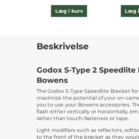
Læg i kurv
Læg i
Beskrivelse
Godox S-Type 2 Speedlite 
Bowens
The Godox S-Type Speedlite Bracket for
maximize the potential of your on-camer
you to use your Bowens accessories. Th
flash either vertically or horizontally, e
rather than touch-fasteners or tape.
Light modifiers such as reflectors, sof
to the front of the bracket as they wou