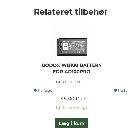
Relateret tilbehør
GODOX WB100 BATTERY
FOR AD100PRO
GODOXWB100
På lager
På l
445,00 DKK
Sammenlign
Læg i kurv