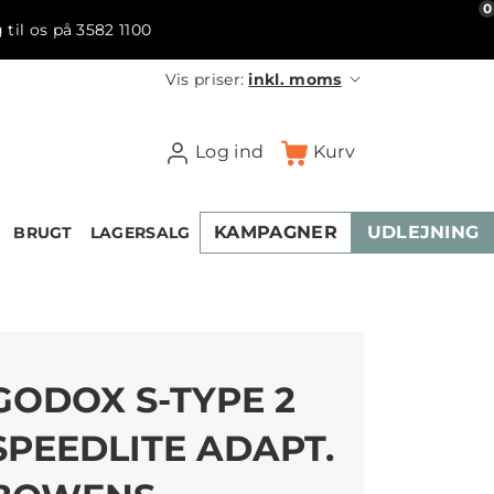
0
 til os på 3582 1100
Vis priser:
inkl. moms
Log ind
Kurv
KAMPAGNER
UDLEJNING
BRUGT
LAGERSALG
GODOX S-TYPE 2
SPEEDLITE ADAPT.