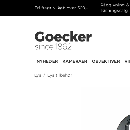
Rådgivning &
Fri fragt v. køb over 500,-
løsningssalg
NYHEDER
KAMERAER
OBJEKTIVER
V
Lys
Lys tilbehør