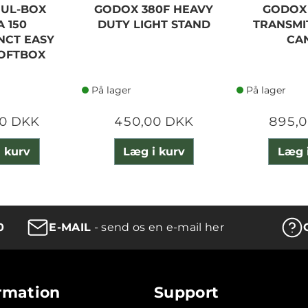
UL-BOX
GODOX 380F HEAVY
GODOX 
 150
DUTY LIGHT STAND
TRANSMI
NCT EASY
CA
OFTBOX
På lager
På lager
0 DKK
450,00 DKK
895,
 kurv
Læg i kurv
Læg 
0
E-MAIL
- send os en e-mail her
rmation
Support