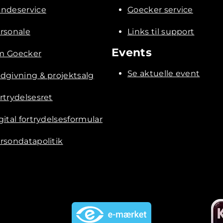
ndeservice
Goecker service
rsonale
Links til support
Events
 Goecker
Se aktuelle event
dgivning & projektsalg
rtrydelsesret
gital fortrydelsesformular
rsondatapolitik