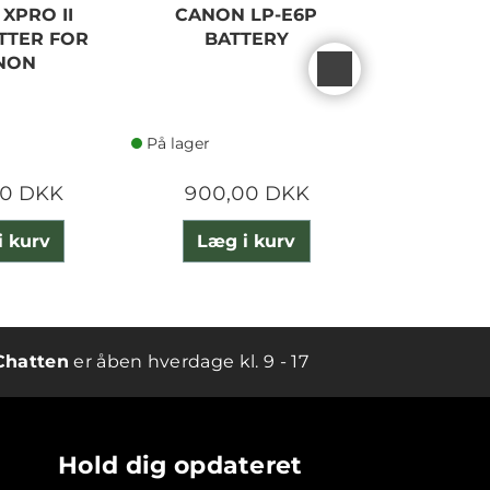
XPRO II
CANON LP-E6P
GODO
TTER FOR
BATTERY
WIRELES
NON
FOR
På lager
På lager
00 DKK
900,00 DKK
595,
i kurv
Læg i kurv
Læg 
Chatten
er åben hverdage kl. 9 - 17
Hold dig opdateret