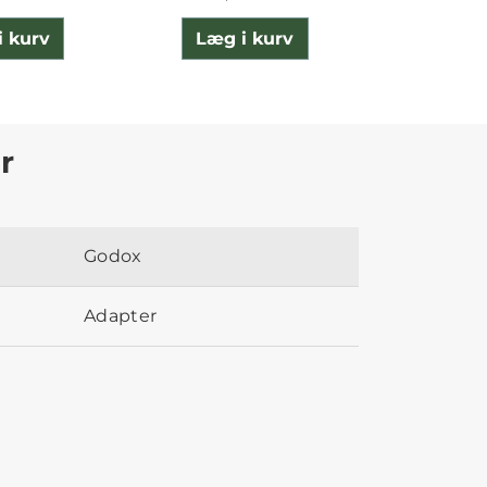
i kurv
Læg i kurv
Læg 
r
Godox
Adapter