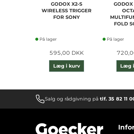
GODOX X2-S
GODOX 
WIRELESS TRIGGER
OCTA
FOR SONY
MULTIFU
FOLD S
På lager
På lager
595,00 DKK
720,0
Læg i kurv
Læg i
Salg og rådgivning på
tlf. 35 82 11 0
Info