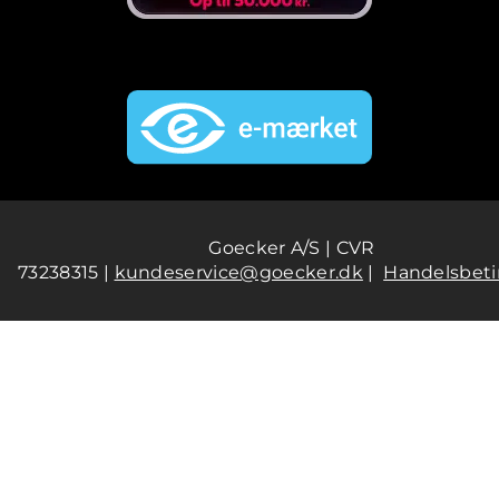
Goecker A/S | CVR
73238315 |
kundeservice@goecker.dk
|
Handelsbeti