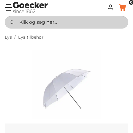
0
LOG IND
KURV
Klik og søg her...
Lys
Lys tilbehør