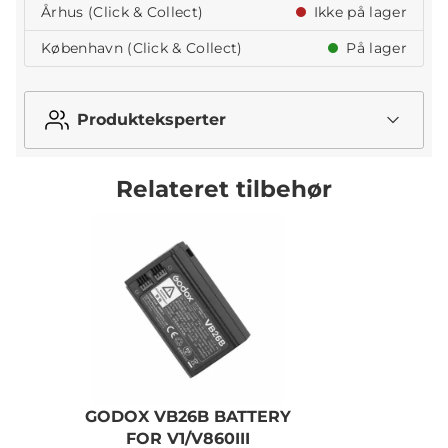
Århus (Click & Collect)
Ikke på lager
København (Click & Collect)
På lager
Produkteksperter
Relateret tilbehør
GODOX VB26B BATTERY
G
FOR V1/V860III