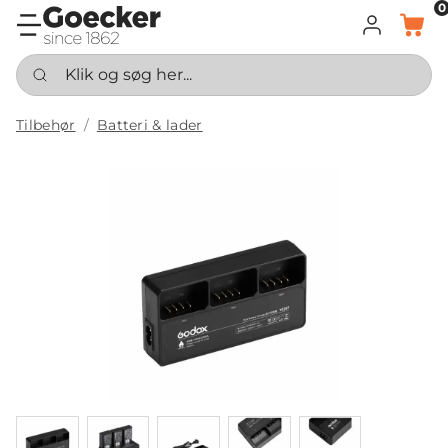
0
LOG IND
KURV
Klik og søg her...
Tilbehør
Batteri & lader