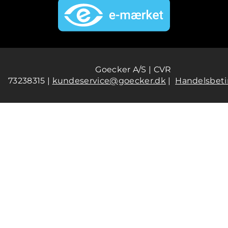
Goecker A/S | CVR
73238315 |
kundeservice@goecker.dk
|
Handelsbeti