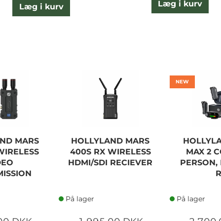
Læg i kurv
Læg i kurv
NEW
ND MARS
HOLLYLAND MARS
HOLLYL
WIRELESS
400S RX WIRELESS
MAX 2 
DEO
HDMI/SDI RECIEVER
PERSON,
ISSION
På lager
På lager