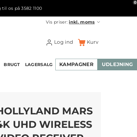
0
 til os på 3582 1100
Vis priser:
inkl. moms
Log ind
Kurv
KAMPAGNER
UDLEJNING
BRUGT
LAGERSALG
HOLLYLAND MARS
4K UHD WIRELESS