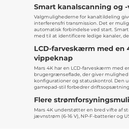
Smart kanalscanning og -
Valgmulighederne for kanaltildeling gi
interferensfri transmission. Det er mulig
automatisk forbindelse ved start. Smar
med til at identificere ledige kanaler, d
LCD-farveskærm med en 4
vippeknap
Mars 4K har en LCD-farveskærm med en
brugergrænseflade, der giver mulighed 
konfigurationer og statuskontrol. Den 
gamepad-stil forbedrer driftsopsætning
Flere strømforsyningsmul
Mars 4K understøtter en bred vifte af 
jævnstrøm (6-16 V), NP-F-batterier og 