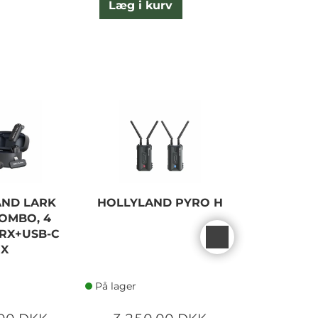
Læg i kurv
L
AND LARK
HOLLYLAND PYRO H
HOLLYLA
COMBO, 4
C2 1 TR
 RX+USB-C
K
RX
På lager
På lager