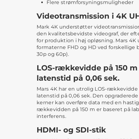
Flere strømforsyningsmuligheder
Videotransmission i 4K U
Mark 4K understøtter videotransmission
den kvalitetsbevidste videograf, der e
for produktion i høj opløsning. Mars 4K
formaterne FHD og HD ved forskellige b
30p og 60p).
LOS-rækkevidde på 150 m 
latenstid på 0,06 sek.
Mars 4K har en utrolig LOS-rækkevidde 
latenstid på 0,06 sek. Den opgradered
kerner kan overføre data med en hasti
rækkevidden på 150 m er baseret på la
interferens.
HDMI- og SDI-stik