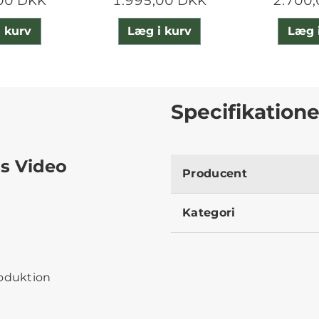
00 DKK
1.995,00 DKK
2.700
 kurv
Læg i kurv
Læg 
Specifikatione
ss Video
Producent
Kategori
roduktion