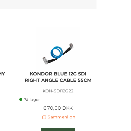
MY
KONDOR BLUE 12G SDI
KONDOR
RIGHT ANGLE CABLE 55CM
STRAIGHT
KON-SDI12G22
KON
På lager
Ikke på lage
670,00 DKK
6
Sammenlign