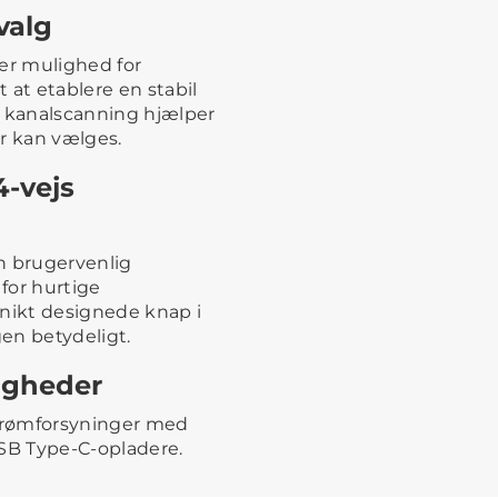
valg
ver mulighed for
t at etablere en stabil
t kanalscanning hjælper
er kan vælges.
-vejs
 brugervenlig
for hurtige
unikt designede knap i
en betydeligt.
igheder
strømforsyninger med
USB Type-C-opladere.