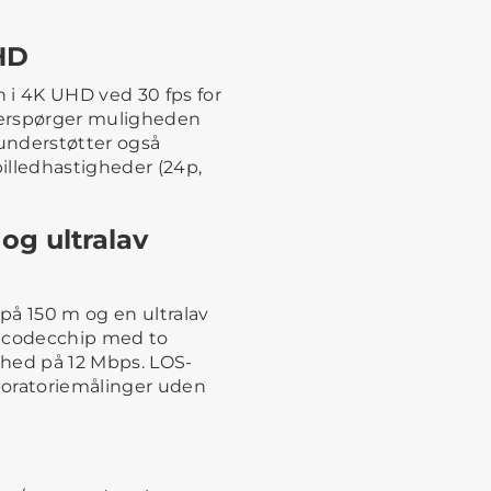
HD
 i 4K UHD ved 30 fps for
fterspørger muligheden
 understøtter også
illedhastigheder (24p,
og ultralav
på 150 m og en ultralav
e codecchip med to
ghed på 12 Mbps. LOS-
boratoriemålinger uden