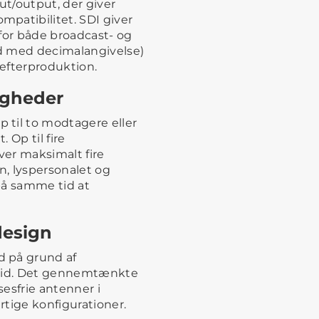
t/output, der giver
patibilitet. SDI giver
d for både broadcast- og
d med decimalangivelse)
efterproduktion.
igheder
 til to modtagere eller
 Op til fire
er maksimalt fire
n, lyspersonalet og
på samme tid at
design
d på grund af
slid. Det gennemtænkte
esfrie antenner i
urtige konfigurationer.