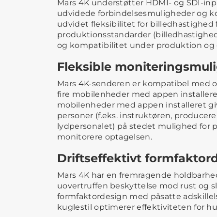
Mars 4K understøtter HDMI- og SDI-inpu
udvidede forbindelsesmuligheder og kom
udvidet fleksibilitet for billedhastighe
produktionsstandarder (billedhastighe
og kompatibilitet under produktion og 
Fleksible moniteringsmul
Mars 4K-senderen er kompatibel med op
fire mobilenheder med appen installeret.
mobilenheder med appen installeret giv
personer (f.eks. instruktøren, producere
lydpersonalet) på stedet mulighed for 
monitorere optagelsen.
Driftseffektivt formfaktor
Mars 4K har en fremragende holdbarhe
uovertruffen beskyttelse mod rust og 
formfaktordesign med påsatte adskillels
kuglestil optimerer effektiviteten for h