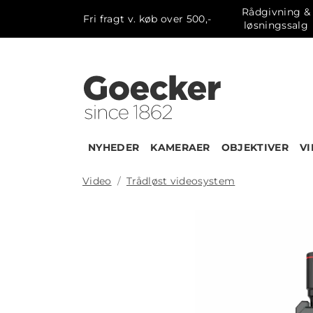
Rådgivning &
Fri fragt v. køb over 500,-
løsningssalg
NYHEDER
KAMERAER
OBJEKTIVER
V
Video
Trådløst videosystem