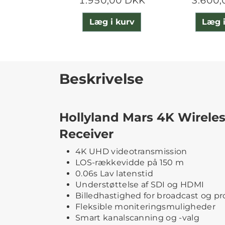
1.950,00 DKK
3.600,
Læg i kurv
Læg i
Beskrivelse
Hollyland Mars 4K Wirele
Receiver
4K UHD videotransmission
LOS-rækkevidde på 150 m
0.06s Lav latenstid
Understøttelse af SDI og HDMI
Billedhastighed for broadcast og p
Fleksible moniteringsmuligheder
Smart kanalscanning og -valg