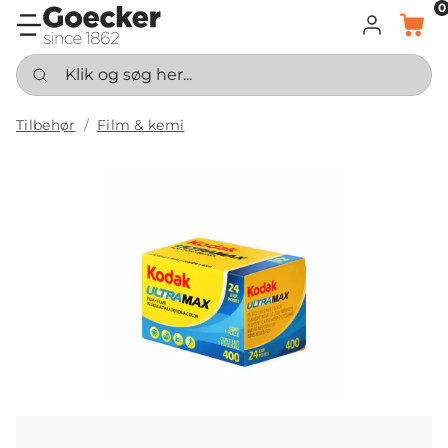
0
LOG IND
KURV
Klik og søg her...
Tilbehør
Film & kemi