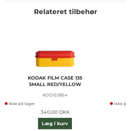
Relateret tilbehør
KODAK FILM CASE 135
SMALL RED/YELLOW
KOD120854
Ikke på lager
Ikke på 
340,00 DKK
Læg i kurv