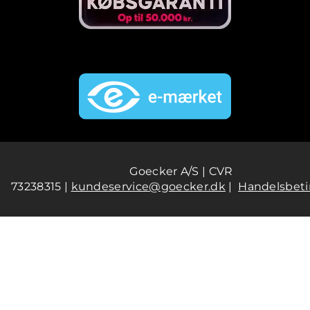
Goecker A/S | CVR
73238315 |
kundeservice@goecker.dk
|
Handelsbeti