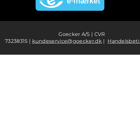
Goecker A/S | CVR
73238315 |
kundeservice@goecker.dk
|
Handelsbeti