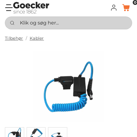
0
LOG IND
KURV
Klik og søg her...
Tilbehør
Kabler