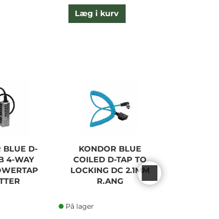
Læg i kurv
L
 BLUE D-
KONDOR BLUE
KONDOR
B 4-WAY
COILED D-TAP TO
TAP TO 
OWERTAP
LOCKING DC 2.1MM
ANGLE 
ITTER
R.ANG
B
På lager
På lager