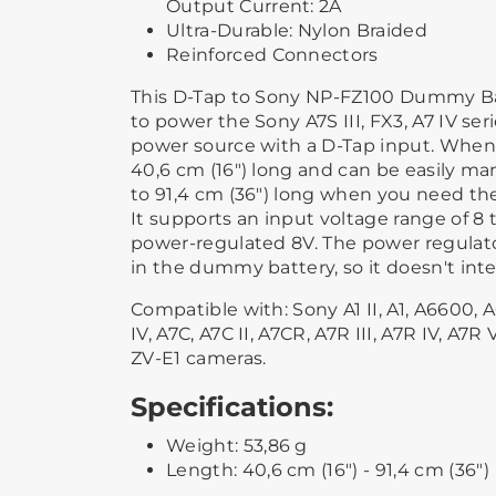
Output Current: 2A
Ultra-Durable: Nylon Braided
Reinforced Connectors
This D-Tap to Sony NP-FZ100 Dummy Ba
to power the Sony A7S III, FX3, A7 IV se
power source with a D-Tap input. When r
40,6 cm (16") long and can be easily ma
to 91,4 cm (36") long when you need the
It supports an input voltage range of 8 t
power-regulated 8V. The power regulato
in the dummy battery, so it doesn't inte
Compatible with: Sony A1 II, A1, A6600, A6
IV, A7C, A7C II, A7CR, A7R III, A7R IV, A7R V
ZV-E1 cameras.
Specifications:
Weight: 53,86 g
Length: 40,6 cm (16") - 91,4 cm (36")