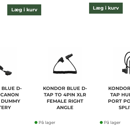
Læg i kurv
Læg i kurv
BLUE D-
KONDOR BLUE D-
KONDOR
 CANON
TAP TO 4PIN XLR
TAP HU
 DUMMY
FEMALE RIGHT
PORT P
TERY
ANGLE
SPL
På lager
På lager