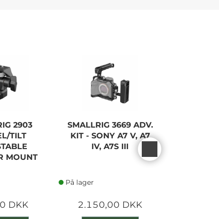
IG 2903
SMALLRIG 3669 ADV.
SMALLR
L/TILT
KIT - SONY A7 V, A7
COMP. 
STABLE
IV, A7S III
BATTERY
R MOUNT
SY
På lager
På lager
00 DKK
2.150,00 DKK
1.300