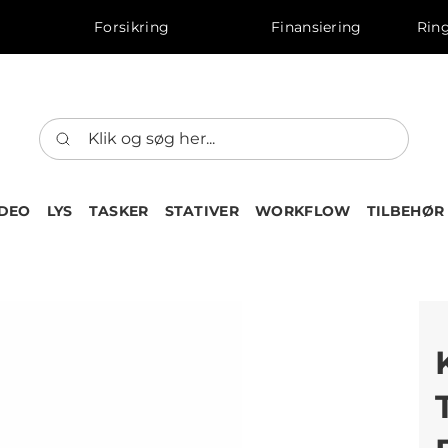
Forsikring
Finansiering
Ring
IDEO
LYS
TASKER
STATIVER
WORKFLOW
TILBEHØR