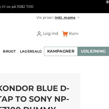
0
 til os på 3582 1100
Vis priser:
inkl. moms
Log ind
Kurv
KAMPAGNER
UDLEJNING
BRUGT
LAGERSALG
KONDOR BLUE D-
TAP TO SONY NP-