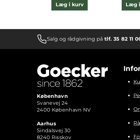
Læg i kurv
Læg i
Salg og rådgivning på
tlf. 35 82 11 0
Info
Ku
Pe
København
Svanevej 24
Om
2400 København NV
Rå
Aarhus
Sindalsvej 30
Fo
8240 Risskov