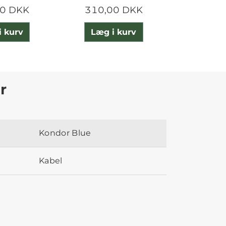
00 DKK
310,00 DKK
225,
i kurv
Læg i kurv
Læg 
r
Kondor Blue
Kabel