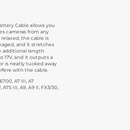
ttery Cable allows you
ries cameras from any
elaxed, the cable is
naged, and it stretches
 additional length.
o 17V, and it outputs a
r is neatly tucked away
rfere with the cable.
700, A7 III, A7
, A7S III, A9, A9 II, FX3/30,