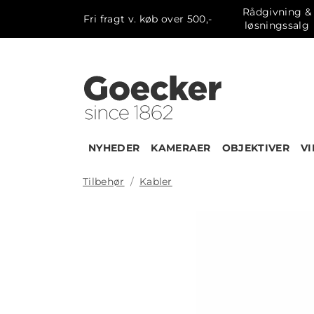
Rådgivning &
Fri fragt v. køb over 500,-
løsningssalg
NYHEDER
KAMERAER
OBJEKTIVER
V
Tilbehør
Kabler