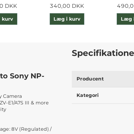
0 DKK
340,00 DKK
490,
 kurv
Læg i kurv
Læg 
Specifikatione
 to Sony NP-
Producent
Kategori
ny Camera
V-E1/A7S III & more
ity
tage: 8V (Regulated) /