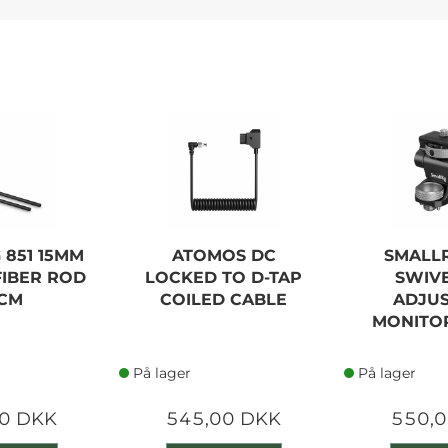
 851 15MM
ATOMOS DC
SMALLR
IBER ROD
LOCKED TO D-TAP
SWIVE
CM
COILED CABLE
ADJU
MONITO
På lager
På lager
0 DKK
545,00 DKK
550,