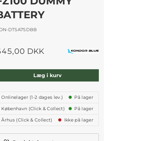
FZ100 DUMMY
BATTERY
ON-DTSA7SDBB
645,00 DKK
Læg i kurv
Onlinelager (1-2 dages lev.)
På lager
København (Click & Collect)
På lager
Århus (Click & Collect)
Ikke på lager