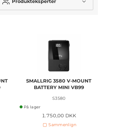
Produkteksperter
UNT
SMALLRIG 3580 V-MOUNT
SMALLRI
0
BATTERY MINI VB99
BATTE
S3580
På lager
På lager
1.750,00 DKK
3.
Sammenlign