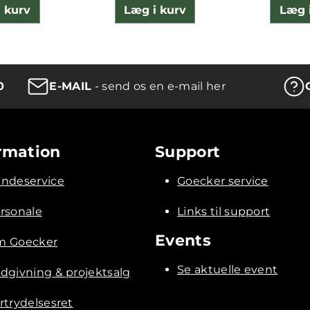
 kurv
Læg i kurv
Læg 
0
E-MAIL
- send os en e-mail her
rmation
Support
ndeservice
Goecker service
rsonale
Links til support
Events
 Goecker
Se aktuelle event
dgivning & projektsalg
rtrydelsesret