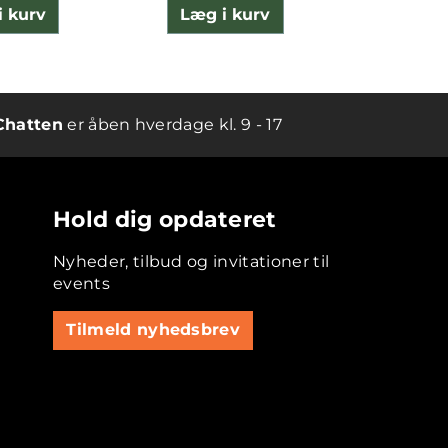
i kurv
Læg i kurv
Læg 
Chatten
er åben hverdage kl. 9 - 17
Hold dig opdateret
Nyheder, tilbud og invitationer til
events
Tilmeld nyhedsbrev