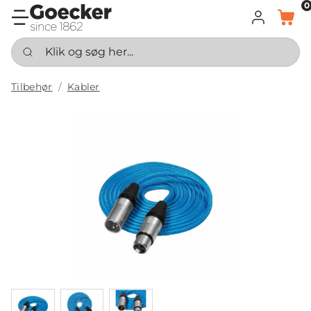
0
LOG IND
KURV
Klik og søg her...
Tilbehør
Kabler