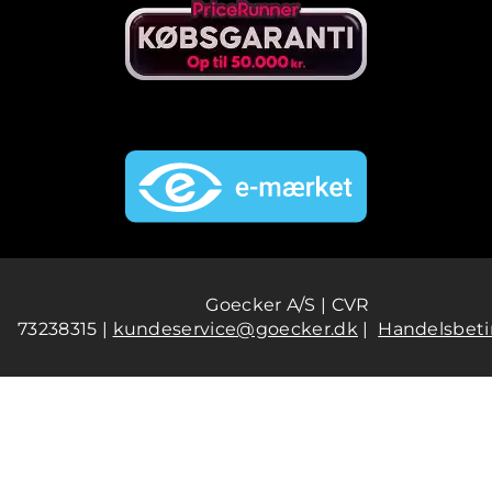
Goecker A/S | CVR
73238315 |
kundeservice@goecker.dk
|
Handelsbeti