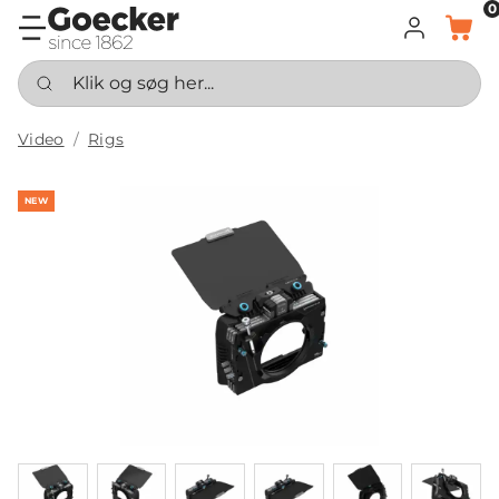
0
LOG IND
KURV
Klik og søg her...
Video
Rigs
NEW