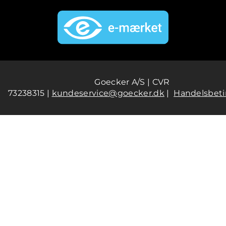
Goecker A/S | CVR
73238315 |
kundeservice@goecker.dk
|
Handelsbeti