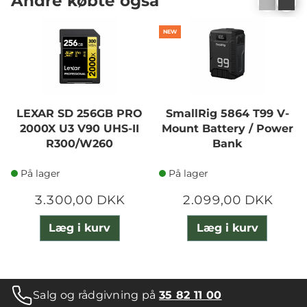
Andre købte også
NEW
LEXAR SD 256GB PRO
SmallRig 5864 T99 V-
2000X U3 V90 UHS-II
Mount Battery / Power
R300/W260
Bank
På lager
På lager
3.300,00 DKK
2.099,00 DKK
Læg i kurv
Læg i kurv
Salg og rådgivning på
35 82 11 00