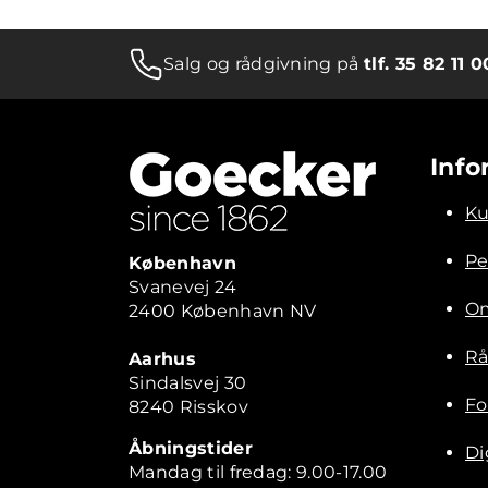
Salg og rådgivning på
tlf. 35 82 11 0
Info
Ku
Pe
København
Svanevej 24
Om
2400 København NV
Rå
Aarhus
Sindalsvej 30
Fo
8240 Risskov
Åbningstider
Di
Mandag til fredag: 9.00-17.00