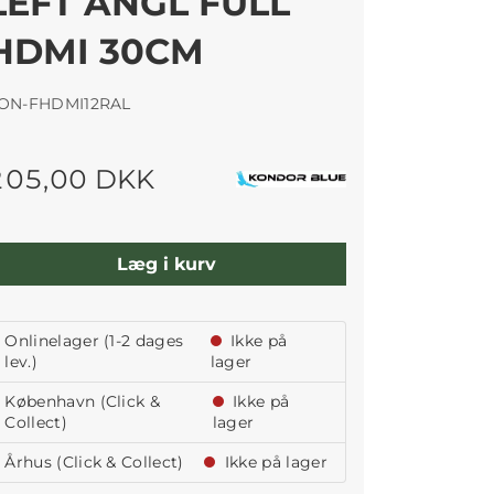
LEFT ANGL FULL
HDMI 30CM
ON-FHDMI12RAL
205,00 DKK
Læg i kurv
Onlinelager (1-2 dages
Ikke på
lev.)
lager
København (Click &
Ikke på
Collect)
lager
Århus (Click & Collect)
Ikke på lager