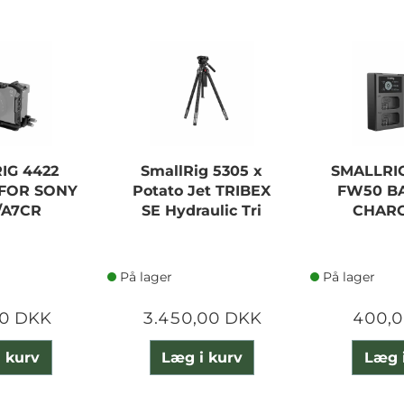
IG 4422
SmallRig 5305 x
SMALLRIG
 FOR SONY
Potato Jet TRIBEX
FW50 B
/A7CR
SE Hydraulic Tri
CHARG
På lager
På lager
0 DKK
3.450,00 DKK
400,
 kurv
Læg i kurv
Læg 