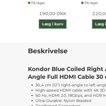
På lager
På lager
190,00 DKK
220,0
Læg i kurv
Læg i
Beskrivelse
Kondor Blue Coiled Right 
Angle Full HDMI Cable 30
30,4 cm (12”) right-angle to left-an
High-speed HDMI cable with 4K 3D c
60 Hz, HDMI 2.0, 18Gbps, and HDR M
Ultra-Durable: Nylon Braided
Reinforced Connectors