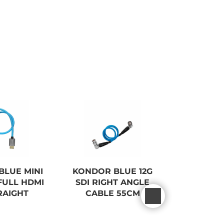
BLUE MINI
KONDOR BLUE 12G
KONDOR
FULL HDMI
SDI RIGHT ANGLE
HDMI 2
TRAIGHT
CABLE 55CM
42,5C