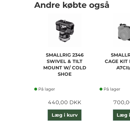
Andre købte også
SMALLRIG 2346
SMALLR
SWIVEL & TILT
CAGE KIT
MOUNT W/ COLD
A7CII
SHOE
På lager
På lager
440,00 DKK
700,0
Læg i kurv
Læg i