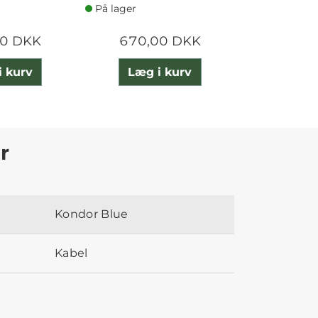
På lager
På lager
00 DKK
670,00 DKK
235,
i kurv
Læg i kurv
Læg 
r
Kondor Blue
Kabel