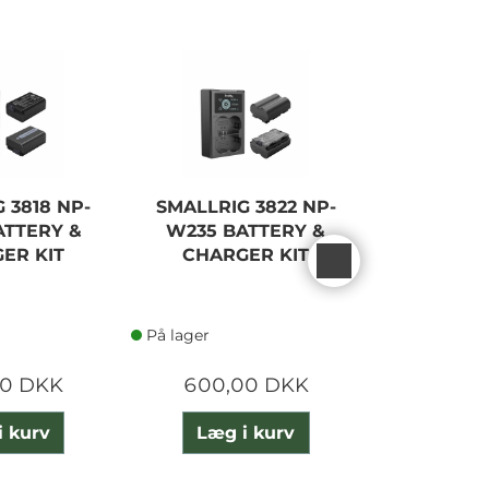
 3818 NP-
SMALLRIG 3822 NP-
NANLITE
ATTERY &
W235 BATTERY &
4500M
ER KIT
CHARGER KIT
T
På lager
På lager
00 DKK
600,00 DKK
360,
i kurv
Læg i kurv
Læg 