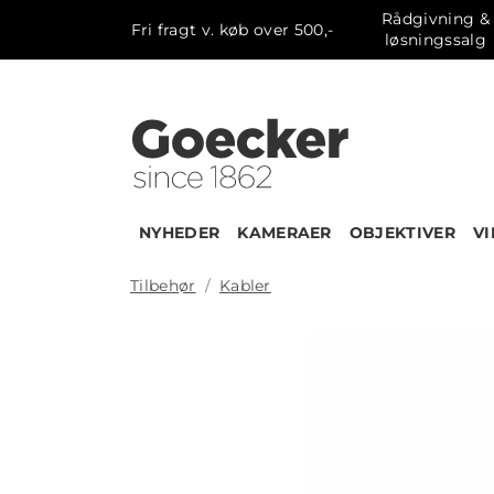
Rådgivning &
Fri fragt v. køb over 500,-
løsningssalg
NYHEDER
KAMERAER
OBJEKTIVER
V
Tilbehør
Kabler