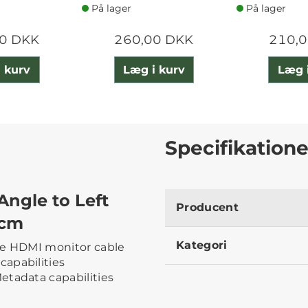
På lager
På lager
0 DKK
260,00 DKK
210,
 kurv
Læg i kurv
Læg 
Specifikatione
Angle to Left
Producent
 cm
Kategori
gle HDMI monitor cable
apabilities
etadata capabilities