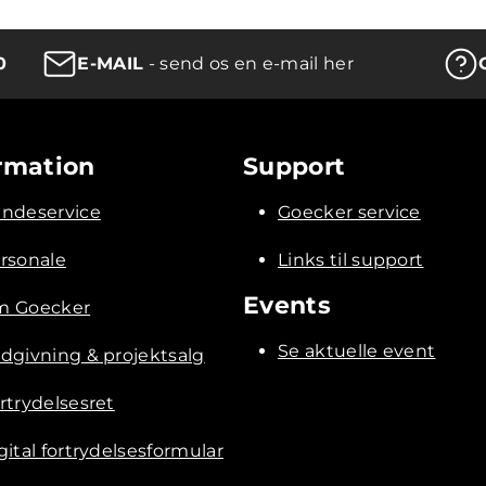
0
E-MAIL
- send os en e-mail her
rmation
Support
ndeservice
Goecker service
rsonale
Links til support
Events
 Goecker
Se aktuelle event
dgivning & projektsalg
rtrydelsesret
gital fortrydelsesformular