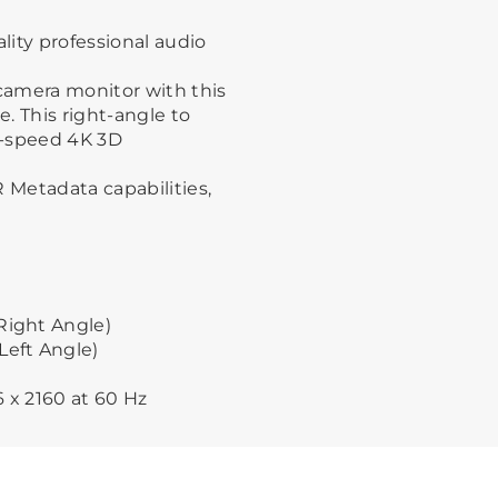
ity professional audio
camera monitor with this
. This right-angle to
h-speed 4K 3D
R Metadata capabilities,
Right Angle)
Left Angle)
x 2160 at 60 Hz