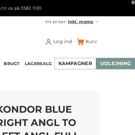
0
 til os på 3582 1100
Vis priser:
inkl. moms
Log ind
Kurv
KAMPAGNER
UDLEJNING
BRUGT
LAGERSALG
KONDOR BLUE
RIGHT ANGL TO