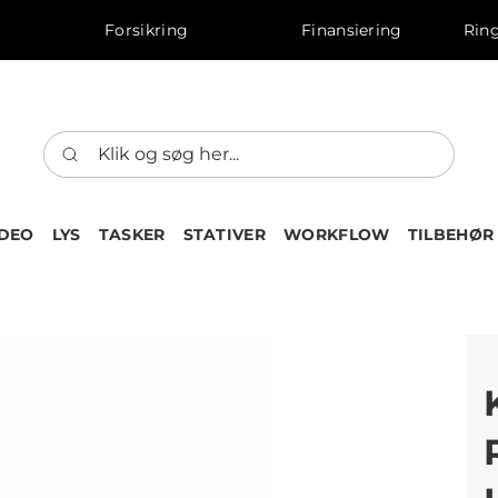
Forsikring
Finansiering
Ring
IDEO
LYS
TASKER
STATIVER
WORKFLOW
TILBEHØR